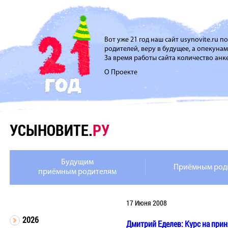
Вот уже 21 год наш сайт usynovite.ru 
родителей, веру в будущее, а опекуна
За время работы сайта количество анке
О Проекте
УСЫНОВИТЕ.
РУ
Будущим
Приёмным род
приёмным родителям
17 Июня 2008
2026
Дмитрий Еделев: Курс на при