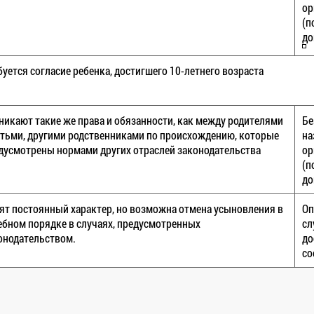
ор
(п
до
буется согласие ребенка, достигшего 10-летнего возраста
никают такие же права и обязанности, как между родителями
Бе
етьми, другими родственниками по происхождению, которые
на
дусмотрены нормами других отраслей законодательства
ор
(п
до
ят постоянный характер, но возможна отмена усыновления в
Оп
ебном порядке в случаях, предусмотренных
сл
онодательством.
до
со