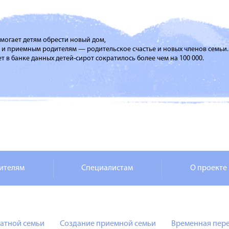
помогает детям обрести новый дом,
м и приемным родителям — родительское счастье и новых членов семьи.
т в банке данных детей-сирот сократилось более чем на 100 000.
ителям
Специалистам
О проекте
атной семьи
Создание приемной семьи
Временная пере