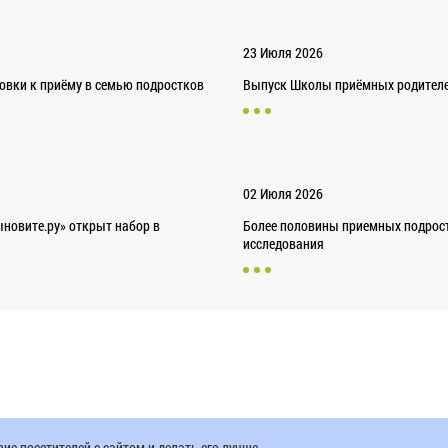
23 Июля 2026
товки к приёму в семью подростков
Выпуск Школы приёмных родителей
02 Июля 2026
новите.ру» открыт набор в
Более половины приемных подрост
исследования
е посетителей с сайтом и делать его лучше.