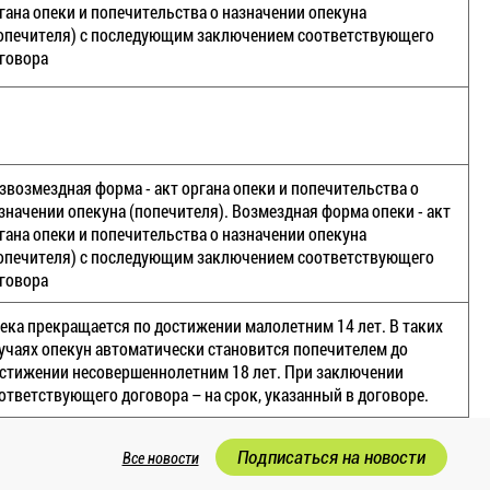
гана опеки и попечительства о назначении опекуна
опечителя) с последующим заключением соответствующего
говора
звозмездная форма - акт органа опеки и попечительства о
значении опекуна (попечителя). Возмездная форма опеки - акт
гана опеки и попечительства о назначении опекуна
опечителя) с последующим заключением соответствующего
говора
ека прекращается по достижении малолетним 14 лет. В таких
учаях опекун автоматически становится попечителем до
стижении несовершеннолетним 18 лет. При заключении
ответствующего договора – на срок, указанный в договоре.
Подписаться на новости
Все новости