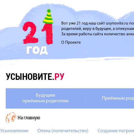
Вот уже 21 год наш сайт usynovite.ru 
родителей, веру в будущее, а опекуна
За время работы сайта количество анке
О Проекте
УСЫНОВИТЕ.
РУ
Будущим
Приёмным род
приёмным родителям
На главную
Усыновление
Опека (попечительство)
Создание патрон