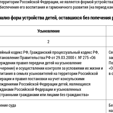
территории Российской Федерации, не является формой устройства
беспечения его воспитания и гармоничного развития (на период ка
ализ форм устройства детей, оставшихся без попечения 
Усыновление
2
ейный кодекс РФ, Гражданский процессуальный кодекс РФ,
Се
тановление Правительства РФ от 29.03.2000 г. № 275 «Об
за
ерждении правил передачи детей на усыновление
По
очерение) и осуществлении контроля за условиями их жизни и
«О
питания в семьях усыновителей на территории Российской
в 
ерации и правил постановки на учет консульскими
еждениями Российской Федерации детей, являющихся
жданами Российской Федерации и усыновленных
странными гражданами или лицами без гражданства»
ение суда
Бе
на