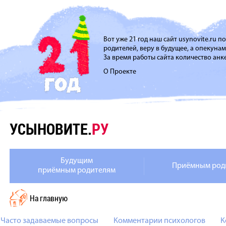
Вот уже 21 год наш сайт usynovite.ru 
родителей, веру в будущее, а опекуна
За время работы сайта количество анке
О Проекте
УСЫНОВИТЕ.
РУ
Будущим
Приёмным род
приёмным родителям
На главную
Часто задаваемые вопросы
Комментарии психологов
К