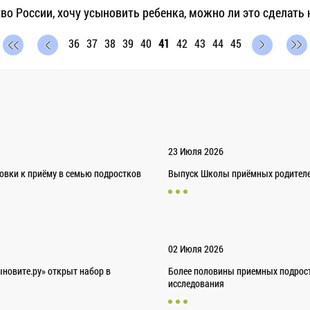
во России, хочу усыновить ребенка, можно ли это сделать н
36
37
38
39
40
41
42
43
44
45
23 Июля 2026
товки к приёму в семью подростков
Выпуск Школы приёмных родителей
02 Июля 2026
новите.ру» открыт набор в
Более половины приемных подрост
исследования