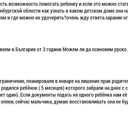
есть возможность помогать ребенку и если это можно стат
енбургской облости как узнать в каком детском доме она н
тям и где можно их удочерить?очень жду ответа.зарание о
веем в България от 3 години Можем ли да осиновим руско
 ограничение, планировали в январе на лишение прав родит
ё родился ребёнок ( 5 месяцев) которого забрали на днях с
ет один). Если документы подать на одного ребёнка нам её д
 опеки, сейчас мальчика, думаю восстановливать она не бу