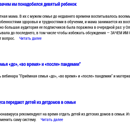
 зачем им понадобился девятый ребенок
тная мама. В их с мужем семье до недавнего времени воспитывалось восемь
обенностями здоровья и трудностями в обучении, и мама занимается их во
но большая аудитория ее подписчиков была поражена в очередной раз: у Ол
ывала до последнего, в том числе чтобы избежать обсуждения — ЗАЧЕМ ИМ 
т вопрос.
Читать далее
мья «до», «во время» и «после» пандемии"
 вебинара "Приёмная семья «до», «во время» и «после» пандемии" и матери
уса передают детей из детдомов в семьи
онавируса рекомендуют на время отдать детей из детских домов в семьи. И
изменить саму систему.
Читать далее