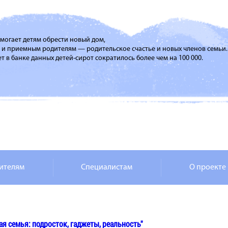
помогает детям обрести новый дом,
м и приемным родителям — родительское счастье и новых членов семьи.
т в банке данных детей-сирот сократилось более чем на 100 000.
ителям
Специалистам
О проекте
я семья: подросток, гаджеты, реальность"