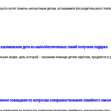
росто хотят помочь несчастным детям, оставшимся без родительского тепла 
 касимовские дети из малообеспеченных семей получили подарки
ьная акция, цель которой – оказание помощи детям-сиротам, продлится в р
енное совещание по вопросам совершенствования семейного закон
е совещание по вопросам совершенствования семейного законодательства 