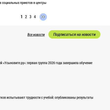
их социальных приютов в центры
1
2
3
4
Подписаться на новости
Все новости
 «Усыновите.ру»: первая группа 2026 года завершила обучение
ков испытывают трудности с учебой: опубликованы результаты