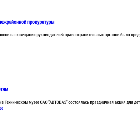
межрайонной прокуратуры
просов на совещании руководителей правоохранительных органов было пре
етям
 в Техническом музее ОАО "АВТОВАЗ" состоялась праздничная акция для дете
ее