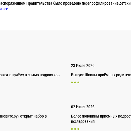
е распоряжением Правительства было проведено перепрофилирование детск
далее
23 Июля 2026
товки к приёму в семью подростков
Выпуск Школы приёмных родителей
02 Июля 2026
новите.ру» открыт набор в
Более половины приемных подрост
исследования