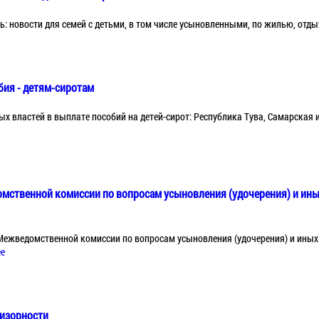
ь: новости для семей с детьми, в том числе усыновленными, по жилью, отды
обия - детям-сиротам
х властей в выплате пособий на детей-сирот: Республика Тува, Самарская 
мственной комиссии по вопросам усыновления (удочерения) и ины
Межведомственной комиссии по вопросам усыновления (удочерения) и иных
ее
ризорности