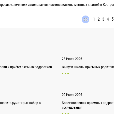
взрослые: личные и законодательные инициативы местных властей в Костром
1
2
3
4
5
23 Июля 2026
товки к приёму в семью подростков
Выпуск Школы приёмных родителей
02 Июля 2026
новите.ру» открыт набор в
Более половины приемных подрост
исследования