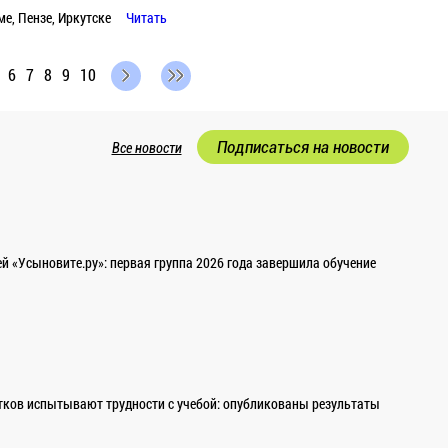
е, Пензе, Иркутске
Читать
6
7
8
9
10
Подписаться на новости
Все новости
 «Усыновите.ру»: первая группа 2026 года завершила обучение
ков испытывают трудности с учебой: опубликованы результаты