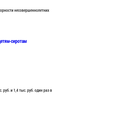
зорности несовершеннолетних
детям-сиротам
руб. и 1,4 тыс. руб. один раз в