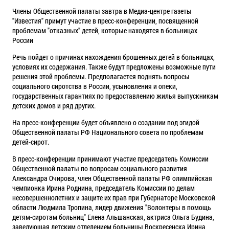
Члены Общественной палаты завтра в Медиа-центре газеты
"Известия" примут участие в пресс-конференции, посвященной
проблемам "отказных" детей, которые находятся в больницах
России
Речь пойдет о причинах нахождения брошенных детей в больницах,
условиях их содержания. Также будут предложены возможные пути
решения этой проблемы. Предполагается поднять вопросы
социального сиротства в России, усыновления и опеки,
государственных гарантиях по предоставлению жилья выпускникам
детских домов и ряд других.
На пресс-конференции будет объявлено о создании под эгидой
Общественной палаты РФ Национального совета по проблемам
детей-сирот.
В пресс-конференции принимают участие председатель Комиссии
Общественной палаты по вопросам социального развития
Александра Очирова, член Общественной палаты РФ олимпийская
чемпионка Ирина Роднина, председатель Комиссии по делам
несовершеннолетних и защите их прав при Губернаторе Московской
области Людмила Тропина, лидер движения "Волонтеры в помощь
детям-сиротам больниц" Елена Альшанская, актриса Ольга Будина,
заведующая детским отделением больницы Воскресенска Ирина