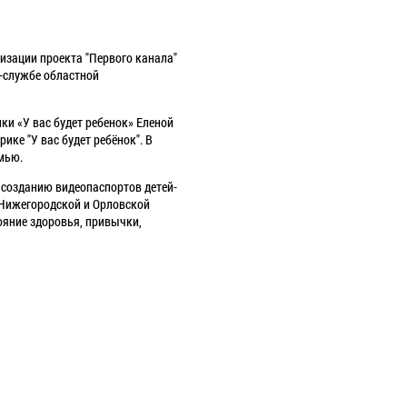
лизации проекта "Первого канала"
с-службе областной
ки «У вас будет ребенок» Еленой
ике "У вас будет ребёнок". В
емью.
о созданию видеопаспортов детей-
 Нижегородской и Орловской
ояние здоровья, привычки,