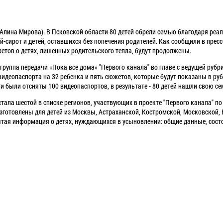
 Алина Мирова). В Псковской области 80 детей обрели семью благодаря реа
й-сирот и детей, оставшихся без попечения родителей. Как сообщили в прес
тов о детях, лишенных родительского тепла, будут продолжены.
группа передачи «Пока все дома» "Первого канала" во главе с ведущей рубри
идеопаспорта на 32 ребенка и пять сюжетов, которые будут показаны в рубр
и были отсняты 100 видеопаспортов, в результате - 80 детей нашли свою с
тала шестой в списке регионов, участвующих в проекте "Первого канала" п
зготовлены для детей из Москвы, Астраханской, Костромской, Московской,
ытая информация о детях, нуждающихся в усыновлении: общие данные, сост