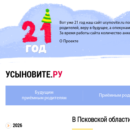
Вот уже 21 год наш сайт usynovite.ru 
родителей, веру в будущее, а опекуна
За время работы сайта количество анке
О Проекте
УСЫНОВИТЕ.
РУ
Будущим
Приёмным род
приёмным родителям
В Псковской област
2026