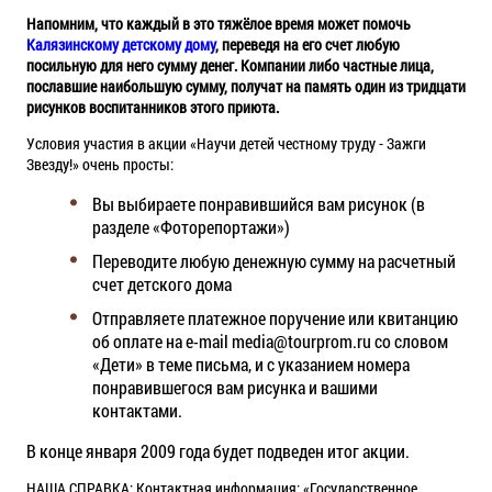
Напомним, что каждый в это тяжёлое время может помочь
Калязинскому детскому дому
, переведя на его счет любую
посильную для него сумму денег. Компании либо частные лица,
пославшие наибольшую сумму, получат на память один из тридцати
рисунков воспитанников этого приюта.
Условия участия в акции «Научи детей честному труду - Зажги
Звезду!» очень просты:
Вы выбираете понравившийся вам рисунок (в
разделе «Фоторепортажи»)
Переводите любую денежную сумму на расчетный
счет детского дома
Отправляете платежное поручение или квитанцию
об оплате на e-mail media@tourprom.ru со словом
«Дети» в теме письма, и с указанием номера
понравившегося вам рисунка и вашими
контактами.
В конце января 2009 года будет подведен итог акции.
НАША СПРАВКА: Контактная информация: «Государственное