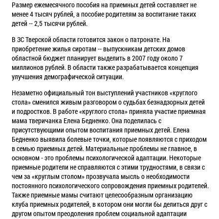
Размер ежемесячного пособия на приемных детей составляет не
менее 4 тысяч рублей, а пособие родителям за воспитание таких
детей -- 2,5 тысячи рублей.
В ЗC Тверской области готовится закон о патронате. На
приобретение жилья сиротам -- выпускникам детских домов
областной бюджет планирует выделить в 2007 году около 7
миллионов рублей. В области также разрабатывается концепция
улучшения демографической ситуации.
Незаметно официальный тон выступлений участников «круглого
стола» сменился живым разговором о судьбах безнадзорных детей
и подростков. В работе «круглого стола» приняла участие приемная
мама тверичанка Елена Бедненко. Она поделилась с
присутствующими опытом воспитания приемных детей. Елена
Бедненко выявила болевые точки, которые появляются с приходом
в семью приемных детей. Материальные проблемы не главное, в
основном - это проблемы психологической адаптации. Некоторые
приемные родители не справляются с этими трудностями, в связи с
чем за «круглым столом» прозвучала мысль о необходимости
постоянного психологического сопровождения приемных родителей.
Также приемные мамы считают целесообразным организацию
клуба приемных родителей, в котором они могли бы делиться друг с
другом опытом преодоления проблем социальной адаптации