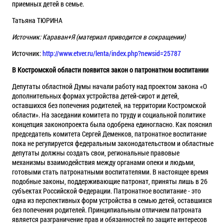
приемных детей в семье.
Татьяна ТЮРИНА
Источник: Караван+Я (материал приводится в сокращении)
Источник:
http://www.etver.ru/lenta/index.php?newsid=25787
В Костромской области появится закон о патронатном воспитании
Депутаты областной Думы начали работу над проектом закона «О
дополнительных формах устройства детей-сирот и детей,
оставшихся без попечения родителей, на территории Костромской
области». На заседании комитета по труду и социальной политике
концепция законопроекта была одобрена единогласно. Как пояснил
председатель комитета Сергей Деменков, патронатное воспитание
пока не регулируется федеральным законодательством и областные
депутаты должны создать свои, региональные правовые
механизмы взаимодействия между органами опеки и людьми,
готовыми стать патронатными воспитателями. В настоящее время
подобные законы, поддерживающие патронат, приняты лишь в 26
субъектах Российской Федерации. Патронатное воспитание - это
одна из перспективных форм устройства в семью детей, оставшихся
без попечения родителей. Принципиальным отличием патроната
является разграничение прав и обязанностей по защите интересов