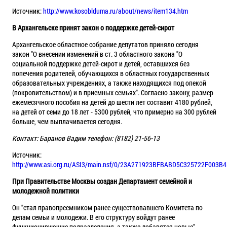
Источник:
http://www.kosoblduma.ru/about/news/item134.htm
В Архангельске принят закон о поддержке детей-сирот
Архангельское областное собрание депутатов приняло сегодня
закон "О внесении изменений в ст. 3 областного закона "О
социальной поддержке детей-сирот и детей, оставшихся без
попечения родителей, обучающихся в областных государственных
образовательных учреждениях, а также находящихся под опекой
(покровительством) и в приемных семьях". Согласно закону, размер
ежемесячного пособия на детей до шести лет составит 4180 рублей,
на детей от семи до 18 лет - 5300 рублей, что примерно на 300 рублей
больше, чем выплачивается сегодня.
Контакт: Баранов Вадим телефон: (8182) 21-56-13
Источник:
http://www.asi.org.ru/ASI3/main.nsf/0/23A271923BFBABD5C325722F003B
При Правительстве Москвы создан Департамент семейной и
молодежной политики
Он "стал правопреемником ранее существовавшего Комитета по
делам семьи и молодежи. В его структуру войдут ранее
функционирующие подразделения, а также добавятся новые", -