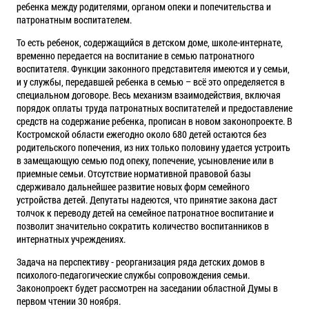
ребенка между родителями, органом опеки и попечительства и
патронатным воспитателем.
То есть ребенок, содержащийся в детском доме, школе-интернате,
временно передается на воспитание в семью патронатного
воспитателя. Функции законного представителя имеются и у семьи,
и у службы, передавшей ребенка в семью – всё это определяется в
специальном договоре. Весь механизм взаимодействия, включая
порядок оплаты труда патронатных воспитателей и предоставление
средств на содержание ребенка, прописан в новом законопроекте. В
Костромской области ежегодно около 680 детей остаются без
родительского попечения, из них только половину удается устроить
в замещающую семью под опеку, попечение, усыновление или в
приемные семьи. Отсутствие нормативной правовой базы
сдерживало дальнейшее развитие новых форм семейного
устройства детей. Депутаты надеются, что принятие закона даст
толчок к переводу детей на семейное патронатное воспитание и
позволит значительно сократить количество воспитанников в
интернатных учреждениях.
Задача на перспективу - реорганизация ряда детских домов в
психолого-педагогические службы сопровождения семьи.
Законопроект будет рассмотрен на заседании областной Думы в
первом чтении 30 ноября.