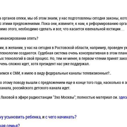
а органов опеки, мы об этом знаем, у нас подготовлены сегодня законы, к
с этими предложениями. Пока они, извините, к нам, к реформированию орга
мимо этого, необходимо сделать и все, что касается ювенальной юстиции…
 финансировании опять?
ии, в желании, у нас на сегодня в Ростовской области, например, проведен у
хнологии создаются. Судебная система очень консервативная в этом плане.
х технологий в свой процесс. Но, тем не менее, в первом чтении принят зако
очень сложно идет, хотя президент нас уже поддержал.
емся к СМИ, я имею в виду федеральные каналы телевизионные?..
 по этому поводу вышли с предложением еще в конце того года, насколько я з
анала, российского детского канала идет.
. Лаховой в эфире радиостанции "Эхо Москвы"; полностью материал см.
здес
очу усыновить ребенка
, и
с чего начинать?
ная семья?