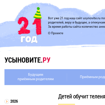
Вот уже 21 год наш сайт usynovite.ru 
родителей, веру в будущее, а опекуна
За время работы сайта количество анке
О Проекте
УСЫНОВИТЕ.
РУ
Будущим
Приёмным род
приёмным родителям
Детей обучит телен
2026