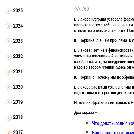
760
2025
Е. Лахова: Cегодня устарела форм
правительству, чтобы они вышли 
2024
относятся очень скептически. По
Ю. Норкина: А в чем проблема, в
2023
Е. Лахова: Нет, не в финансирован
элементы ювенальной юстиции и те
2022
как бы сказать, на внедрение новы
надо во втором чтении. Здесь он 
2021
Ю. Норкина: Почему мы не обраща
2020
Е. Лахова: Я с вами согласна, мы
подготовка к открытию детского к
2019
Источник: фрагмент интервью с Е
Для справки:
2018
Что делать, если я х
Как создается прием
2017