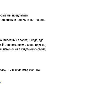
оторые мы предлагаем
нов опеки и попечительства, они
же пилотный проект, 4 года, где
 И они не совсем охотно идут на,
н, изменения в судебной системе,
наю, что в этом году все-таки
ь