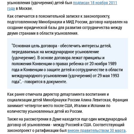
усыновления (удочерения) детей был
подписан 18 ноября 2011
года
в Москве.
Как отмечается в пояснительной записке к законопроекту,
подготовленному Минобрнауки и МИД России, договор направлен на
создание юридической базы для развития сотрудничества между
двумя странами в области усыновления.
"Основная цель договора - обеспечить интересы детей,
передаваемых на международное усыновление
(удочерение). В основе договора лежат принципы и
положения Конвенции о правах ребенка от 20 ноября 1989
года и Конвенции о защите детей и сотрудничестве в области
международного усыновления (удочерения) от 29 мая 1993
года", - говорится в документе.
Как ранее отмечала директор департамента воспитания и
социализации детей Минобрнауки России Алина Левитская, Франция
занимает четвертое место после США, Италии и Испании по
количеству усыновленных детей из России.
Также на рассмотрении в Думе находится еще один международный
договор об усыновлении - между Россией и США. Соответствующий
законопроект о ратификации был
внесен правительством 30 марта
.