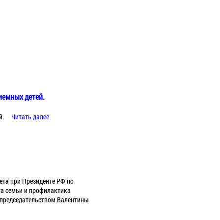
риемных детей.
й.
Читать далее
ета при Президенте РФ по
та семьи и профилактика
д председательством Валентины