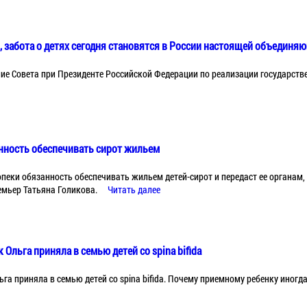
, забота о детях сегодня становятся в России настоящей объедин
ие Совета при Президенте Российской Федерации по реализации государств
анность обеспечивать сирот жильем
опеки обязанность обеспечивать жильем детей-сирот и передаст ее органам
емьер Татьяна Голикова.
Читать далее
к Ольга приняла в семью детей со spina bifida
льга приняла в семью детей со spina bifida. Почему приемному ребенку иногд