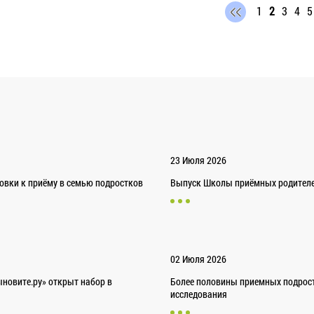
1
2
3
4
5
23 Июля 2026
товки к приёму в семью подростков
Выпуск Школы приёмных родителей
02 Июля 2026
новите.ру» открыт набор в
Более половины приемных подрост
исследования