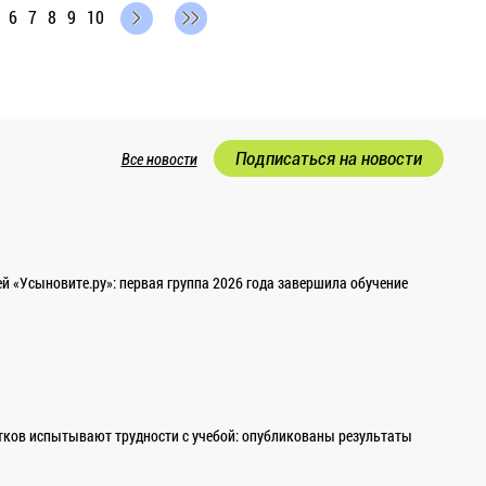
6
7
8
9
10
Подписаться на новости
Все новости
 «Усыновите.ру»: первая группа 2026 года завершила обучение
ков испытывают трудности с учебой: опубликованы результаты