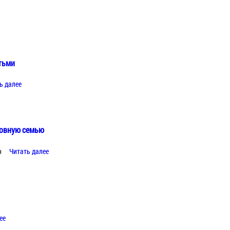
етьми
ь далее
ровную семью
ю
Читать далее
ее