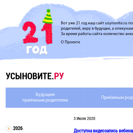
Вот уже 21 год наш сайт usynovite.ru 
родителей, веру в будущее, а опекуна
За время работы сайта количество анке
О Проекте
УСЫНОВИТЕ.
РУ
Будущим
Приёмным род
приёмным родителям
3 Июля 2020
2026
Доступна видеозапись вебинар