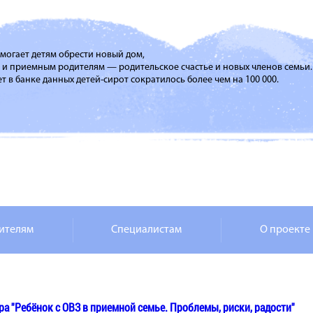
помогает детям обрести новый дом,
м и приемным родителям — родительское счастье и новых членов семьи.
т в банке данных детей-сирот сократилось более чем на 100 000.
ителям
Специалистам
О проекте
а "Ребёнок с ОВЗ в приемной семье. Проблемы, риски, радости"