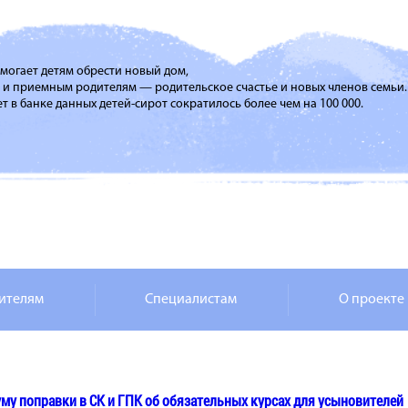
помогает детям обрести новый дом,
м и приемным родителям — родительское счастье и новых членов семьи.
т в банке данных детей-сирот сократилось более чем на 100 000.
ителям
Специалистам
О проекте
уму поправки в СК и ГПК об обязательных курсах для усыновителей