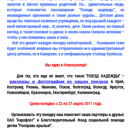
занятия в Школе приемных родителей. Но... удивительные люди,
которые становятся пассажирами "Поезда надежды", их
неожиданные признания и такие разные судьбы... Детские дома:
вроде бы типичные казенные учреждения, но под крышей каждого –
свой неповторимый мир... И, конечно, дети. Такие разные, на первый
взгляд, и такие похожие в одном: в своем самом главном желании –
чтобы у них появились мама и папа…
Всё это делает каждую поездку неповторимой… Нынешняя тоже
будет особенной: впервые мы отправляемся не в административный
центр региона, не в Кемерово, а в неофициальную столицу Кузбасса.
Мы едем в Новокузнецк!
Для тех, кто еще не знает, что такое "ПОЕЗД НАДЕЖДЫ" –
в Орел,
рассказы и фотографии из наших поездок
Кострому, Рязань, Иваново, Псков, Волгоград, Вологду, Иркутск,
Новосибирск, Красноярск, Екатеринбург, Калининград.
Сроки поездки: с 22 по 27 марта 2011 года.
Организовать эту поездку нам помогают наши партнеры и друзья:
ОАО "Аэрофлот" и Благотворительный Фонд социальной помощи
детям "Расправь крылья!".