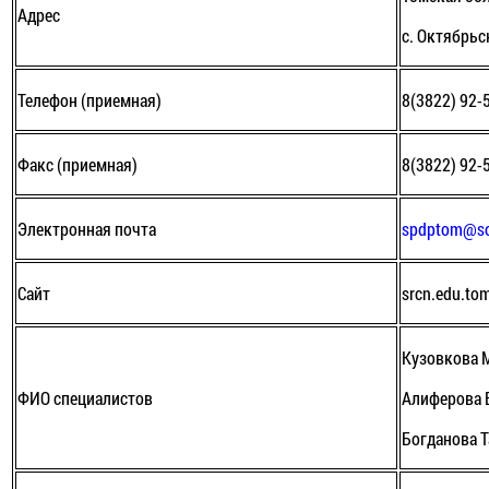
Адрес
с. Октябрьс
Телефон (приемная)
8(3822) 92-
Факс (приемная)
8(3822) 92-
Электронная почта
spdptom@soc
Сайт
srcn.edu.to
Кузовкова 
ФИО специалистов
Алиферова 
Богданова 