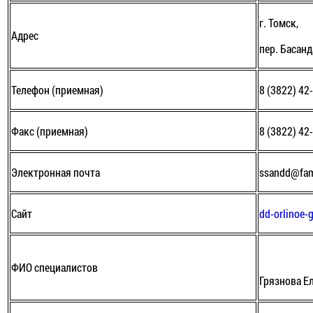
г. Томск,
Адрес
пер. Басанд
Телефон (приемная)
8 (3822) 42
Факс (приемная)
8 (3822) 42
Электронная почта
ssandd@fami
Сайт
dd-orlinoe-
ФИО специалистов
Грязнова Е