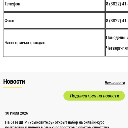
Телефон
8 (3822) 41
Факс
8 (3822) 41
Понедельник
Часы приема граждан
Четверг-пят
Новости
Все новости
Подписаться на новости
30 Июля 2026
На базе ШПР «Усыновите.ру» открыт набор на онлайн-курс
подготовки к приёму в семью подростков с опытом сиротства