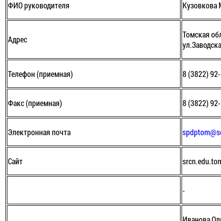
ФИО руководителя
Кузовкова 
Томская обл
Адрес
ул.Заводска
Телефон (приемная)
8 (3822) 92
Факс (приемная)
8 (3822) 92
Электронная почта
spdptom@so
Сайт
srcn.edu.to
-
Иванова Ол