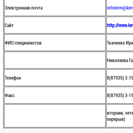
Электронная почта
infolerm@kmv
Сайт
http://www.le
ФИО специалистов
Ткаченко Ир
Николаева Г
Телефон
8(87935) 3-1
Факс
8(87935) 3-1
вторник, четв
перерыв)