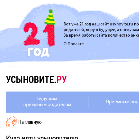
Вот уже 21 год наш сайт usynovite.ru 
родителей, веру в будущее, а опекуна
За время работы сайта количество анке
О Проекте
УСЫНОВИТЕ.
РУ
Будущим
Приёмным род
приёмным родителям
На главную
Куда идти усыновителю