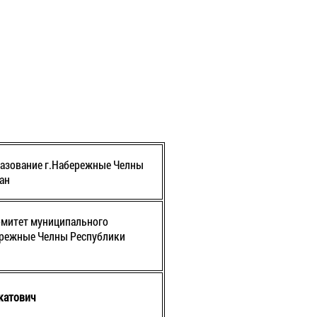
азование г.Набережные Челны
ан
митет муниципального
ережные Челны Республики
катович