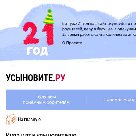
Вот уже 21 год наш сайт usynovite.ru 
родителей, веру в будущее, а опекуна
За время работы сайта количество анке
О Проекте
УСЫНОВИТЕ.
РУ
Будущим
Приёмным род
приёмным родителям
На главную
Куда идти усыновителю