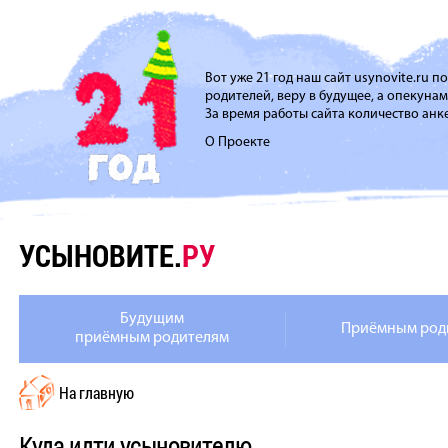
Вот уже 21 год наш сайт usynovite.ru 
родителей, веру в будущее, а опекуна
За время работы сайта количество анке
О Проекте
УСЫНОВИТЕ.
РУ
Будущим
Приёмным род
приёмным родителям
На главную
Куда идти усыновителю