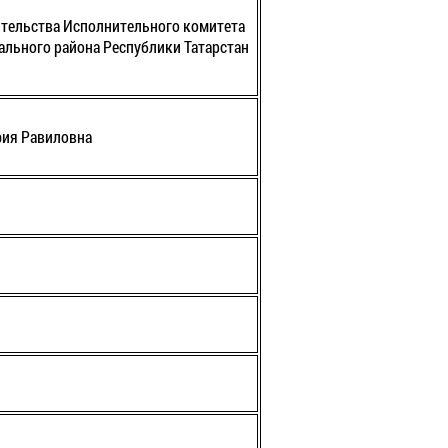
ительства Исполнительного комитета
льного района Республики Татарстан
фия Равиловна