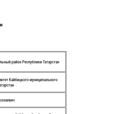
ан
льный район Республики Татарстан
итет Кайбицкого муниципального
атарстан
колаевич