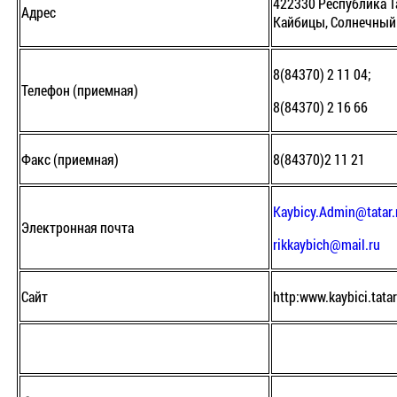
422330 Республика Та
Адрес
Кайбицы, Солнечный 
8(84370) 2 11 04;
Телефон (приемная)
8(84370) 2 16 66
Факс (приемная)
8(84370)2 11 21
Кaybicy.Admin@tatar.
Электронная почта
rikkaybich@mail.ru
Сайт
http:www.kaybici.tata