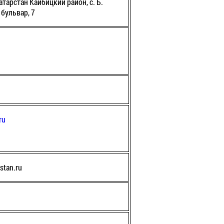
тарстан Кайбицкий район, с. Б.
бульвар, 7
ru
rstan.ru