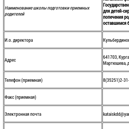
Государстве
Наименование школы подготовки приемных
для детей-сир
родителей
попечения ро
оставшимся б
И.о. директора
Кульбердино
641703, Курга
Адрес
Мартюшева, д
Телефон (приемная)
8(35251)2-31
Факс (приемная)
Электронная почта
kataiskdd@ya