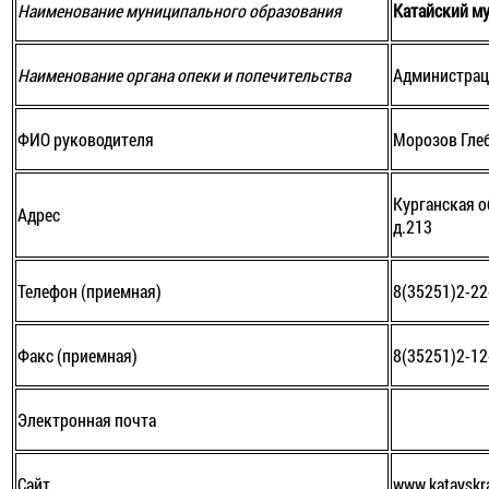
Наименование муниципального образования
Катайский м
Наименование органа опеки и попечительства
Администрац
ФИО руководителя
Морозов Гле
Курганская об
Адрес
д.213
Телефон (приемная)
8(35251)2-22
Факс (приемная)
8(35251)2-12
Электронная почта
Сайт
www.katayskr