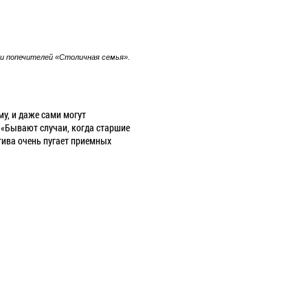
 и попечителей «Столичная семья».
у, и даже сами могут
 «Бывают случаи, когда старшие
тива очень пугает приемных