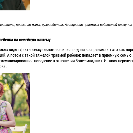
новитель, приемная мама, руководитель Ассоциации приемных родителей-опекунов
ребенка на семейную систему
мьях видят факты сексуального насилия, подчас воспринимают это как норм
ций. А потом с такой тяжелой травмой ребенок попадает в приемную семью.
сексуализированное поведение в отношении более младших. И такая перспек
ова.