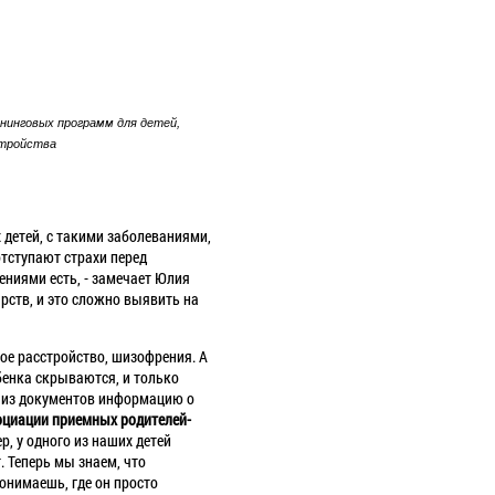
нинговых программ для детей,
стройства
 детей, с такими заболеваниями,
отступают страхи перед
ениями есть, - замечает Юлия
рств, и это сложно выявить на
ное расстройство, шизофрения. А
бенка скрываются, и только
т из документов информацию о
оциации приемных родителей-
р, у одного из наших детей
. Теперь мы знаем, что
онимаешь, где он просто