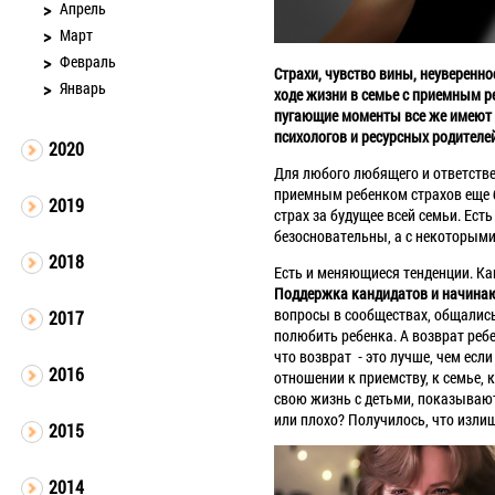
Апрель
Март
Февраль
Страхи, чувство вины, неуверенн
Январь
ходе жизни в семье с приемным р
пугающие моменты все же имеют п
психологов и ресурсных родителей
2020
Для любого любящего и ответстве
приемным ребенком страхов еще б
2019
страх за будущее всей семьи. Ес
безосновательны, а с некоторыми
2018
Есть и меняющиеся тенденции. К
Поддержка кандидатов и начина
вопросы в сообществах, общались 
2017
полюбить ребенка. А возврат реб
что возврат - это лучше, чем есл
2016
отношении к приемству, к семье,
свою жизнь с детьми, показывают
или плохо? Получилось, что изли
2015
2014