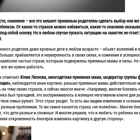
ости, сомнения – все это мешает приемным родителям сделать выбор или же
ебенком. От каких-то страхов можно избавиться, какие-то опасения оказы
од собой основу. Но в любом случае пускать ситуацию на самотек не стои
.
нного родителя даже кровные дети в любом возрасте – объект волнений и п
ольше: прибавляется и неуверенность в своих силах, и сомнения в успешн
ть наиболее частые страхи, которым подвержены приемные мамы и папы. Не 
 все же нужно работать.
ак отмечает
Юлия Леснова, многодетная приемная мама, модератор группы 
ющих»,
наблюдается иная картина: раньше приемные мамы действительно м
на тему своих страхов, а сейчас многое иначе: «Например, многие боялись 
енка был трагедией, это воспринималось в излишне негативном ключе для р
и твоя семья рухнет. Этот страх уходит. То есть мы видим изменения в созна
 к разным проблемам. То же самое касается страха «не полюблю». Многие 
, что дети разные и сложные. И многие решили, что и любить-то ребенка не
шняя откровенность блогеров изменила картинку в другую сторону».