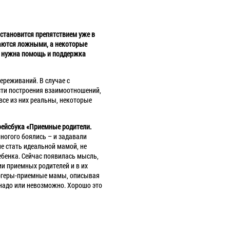
 становится препятствием уже в
ваются ложными, а некоторые
т: нужна помощь и поддержка
ереживаний. В случае с
ости построения взаимоотношений,
все из них реальны, некоторые
фейсбука «Приемные родители.
ногого боялись – и задавали
не стать идеальной мамой, не
ебенка. Сейчас появилась мысль,
нии приемных родителей и в их
блогеры-приемные мамы, описывая
 надо или невозможно. Хорошо это