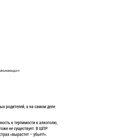
начинающих»
х родителей, а на самом деле
нность к терпимости к алкоголю,
 тоже не существует. В ШПР
трах «вырастет – убьет!».