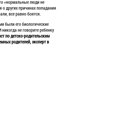
что «нормальные люди не
я о других причинах попадания
али, все равно боятся.
ими были его биологические
 никогда не говорите ребенку
ист по детско-родительским
мных родителей, эксперт в