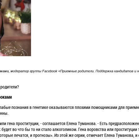
 мама, модератор группы Facebook «Приемные родители. Поддержка кандидатов и 
 родители?
роками
слабые познания в генетике оказываются плохими помощниками для приемны
енны.
или гена проституции, - соглашается Елена Туманова. - Есть предрасположе
ек будет во что бы то ни стало алкоголиком. Гена воровства или проституции
торые лечатся, и прогнозы». Из этой же серии, отмечает Елена Туманова, и с