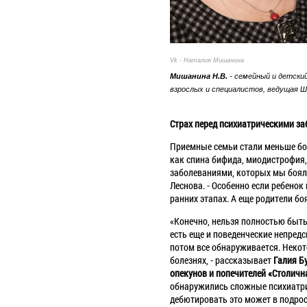
Vk - Наталия Мишанина
Мишанина Н.В.
- семейный и детски
взрослых и специалистов, ведущая Ш
Страх перед психиатрическими з
Приемные семьи стали меньше боя
как спина бифида, миодистрофия,
заболеваниями, которых мы бояли
Леснова. - Особенно если ребенок
ранних этапах. А еще родители боя
«Конечно, нельзя полностью быть 
есть еще и поведенческие непред
потом все обнаруживается. Некот
болезнях, - рассказывает
Галия Б
опекунов и попечителей «Столичн
обнаружились сложные психиатриче
дебютировать это может в подрост