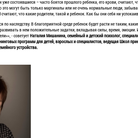
 уже состоявшиеся – часто боятся прошлого ребенка, его крови, считают, 
то это могут быть только маргиналы или не очень нормальные люди, забыва
И считают, что какие родители, такой и ребенок. Как бы они себя ни успокаив
 по наследству. В благоприятной среде ребенок будет расти не таким, как
 развивать в нем положительные задатки, вкладывая силы, время, эмоции. И
ели»», - советует
Наталия Мишанина, семейный и детский психолог, специал
нинговых программ для детей, взрослых и специалистов, ведущая Школ прие
емейного устройства.