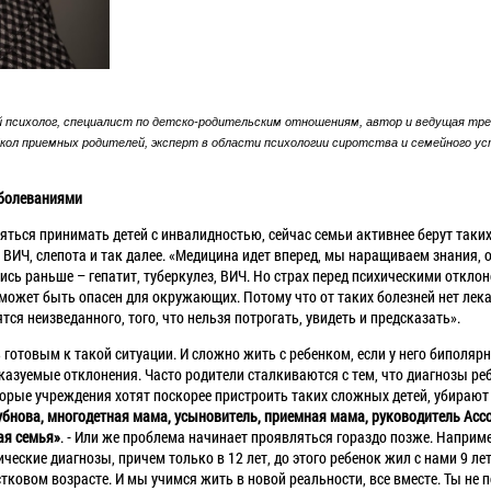
й психолог, специалист по детско-родительским отношениям, автор и ведущая тре
кол приемных родителей, эксперт в области психологии сиротства и семейного у
аболеваниями
ться принимать детей с инвалидностью, сейчас семьи активнее берут таких
 ВИЧ, слепота и так далее. «Медицина идет вперед, мы наращиваем знания, 
сь раньше – гепатит, туберкулез, ВИЧ. Но страх перед психическими отклон
 может быть опасен для окружающих. Потому что от таких болезней нет лека
тся неизведанного, того, что нельзя потрогать, увидеть и предсказать».
готовым к такой ситуации. И сложно жить с ребенком, если у него биполяр
сказуемые отклонения. Часто родители сталкиваются с тем, что диагнозы ре
орые учреждения хотят поскорее пристроить таких сложных детей, убираю
убнова, многодетная мама, усыновитель, приемная мама, руководитель Асс
ая семья»
. - Или же проблема начинает проявляться гораздо позже. Наприме
ские диагнозы, причем только в 12 лет, до этого ребенок жил с нами 9 лет
ковом возрасте. И мы учимся жить в новой реальности, все вместе. Ты не п