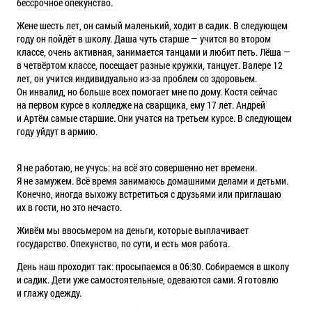
бессрочное опекунство.
Жене шесть лет, он самый маленький, ходит в садик. В следующем
году он пойдёт в школу. Даша чуть старше — учится во втором
классе, очень активная, занимается танцами и любит петь. Лёша —
в четвёртом классе, посещает разные кружки, танцует. Валере 12
лет, он учится индивидуально из-за проблем со здоровьем.
Он инвалид, но больше всех помогает мне по дому. Костя сейчас
на первом курсе в колледже на сварщика, ему 17 лет. Андрей
и Артём самые старшие. Они учатся на третьем курсе. В следующем
году уйдут в армию.
Я не работаю, не учусь: на всё это совершенно нет времени.
Я не замужем. Всё время занимаюсь домашними делами и детьми.
Конечно, иногда выхожу встретиться с друзьями или приглашаю
их в гости, но это нечасто.
Живём мы ввосьмером на деньги, которые выплачивает
государство. Опекунство, по сути, и есть моя работа.
День наш проходит так: просыпаемся в 06:30. Собираемся в школу
и садик. Дети уже самостоятельные, одеваются сами. Я готовлю
и глажу одежду.