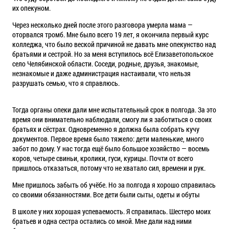
их опекуном.
Через несколько дней после этого разговора умерла мама —
оторвался тромб. Мне было всего 19 лет, я окончила первый курс
колледжа, что было веской причиной не давать мне опекунство над
братьями и сестрой. Но за меня вступилось всё Елизаветопольское
село Челябинской области. Соседи, родные, друзья, знакомые,
незнакомые и даже администрация настаивали, что нельзя
разрушать семью, что я справлюсь.
Тогда органы опеки дали мне испытательный срок в полгода. За это
время они внимательно наблюдали, смогу ли я заботиться о своих
братьях и сёстрах. Одновременно я должна была собрать кучу
документов. Первое время было тяжело: дети маленькие, много
забот по дому. У нас тогда ещё было большое хозяйство — восемь
коров, четыре свиньи, кролики, гуси, курицы. Почти от всего
пришлось отказаться, потому что не хватало сил, времени и рук.
Мне пришлось забыть об учёбе. Но за полгода я хорошо справилась
со своими обязанностями. Все дети были сыты, одеты и обуты
В школе у них хорошая успеваемость. Я справилась. Шестеро моих
братьев и одна сестра остались со мной. Мне дали над ними