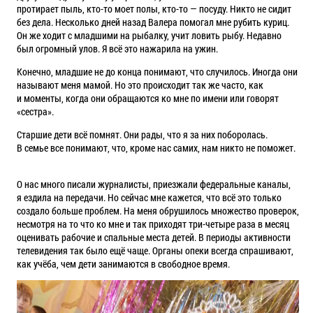
протирает пыль, кто-то моет полы, кто-то — посуду. Никто не сидит
без дела. Несколько дней назад Валера помогал мне рубить куриц.
Он же ходит с младшими на рыбалку, учит ловить рыбу. Недавно
был огромный улов. Я всё это нажарила на ужин.
Конечно, младшие не до конца понимают, что случилось. Иногда они
называют меня мамой. Но это происходит так же часто, как
и моменты, когда они обращаются ко мне по имени или говорят
«сестра».
Старшие дети всё помнят. Они рады, что я за них поборолась.
В семье все понимают, что, кроме нас самих, нам никто не поможет.
О нас много писали журналисты, приезжали федеральные каналы,
я ездила на передачи. Но сейчас мне кажется, что всё это только
создало больше проблем. На меня обрушилось множество проверок,
несмотря на то что ко мне и так приходят три-четыре раза в месяц
оценивать рабочие и спальные места детей. В периоды активности
телевидения так было ещё чаще. Органы опеки всегда спрашивают,
как учёба, чем дети занимаются в свободное время.