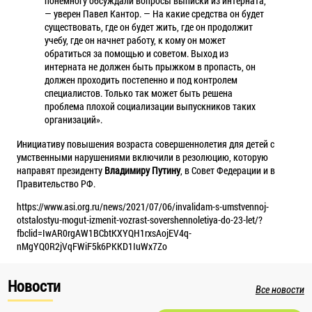
понемногу обсуждали вопросы выписки из интерната,
— уверен Павел Кантор. — На какие средства он будет
существовать, где он будет жить, где он продолжит
учебу, где он начнет работу, к кому он может
обратиться за помощью и советом. Выход из
интерната не должен быть прыжком в пропасть, он
должен проходить постепенно и под контролем
специалистов. Только так может быть решена
проблема плохой социализации выпускников таких
организаций».
Инициативу повышения возраста совершеннолетия для детей с
умственными нарушениями включили в резолюцию, которую
направят президенту
Владимиру Путину
, в Совет Федерации и в
Правительство РФ.
https://www.asi.org.ru/news/2021/07/06/invalidam-s-umstvennoj-
otstalostyu-mogut-izmenit-vozrast-sovershennoletiya-do-23-let/?
fbclid=IwAR0rgAW1BCbtKXYQH1rxsAojEV4q-
nMgYQ0R2jVqFWiF5k6PKKD1IuWx7Zo
Новости
Все новости