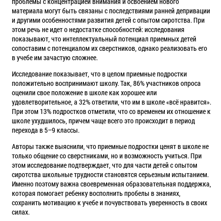
проблемы с концентрацией внимания и освоением нового
материала могут быть связаны с последствиями ранней депривации
и другими особенностями развития детей с опытом сиротства. При
этом речь не идет о недостатке способностей: исследования
показывают, что интеллектуальный потенциал приемных детей
сопоставим с потенциалом их сверстников, однако реализовать его
в учебе им зачастую сложнее.
Исследование показывает, что в целом приемные подростки
положительно воспринимают школу. Так, 86% участников опроса
оценили свое положение в школе как хорошее или
удовлетворительное, а 32% ответили, что им в школе «всё нравится».
При этом 13% подростков отметили, что со временем их отношение к
школе ухудшилось, причем чаще всего это происходит в период
перехода в 5–9 классы.
Авторы также выяснили, что приемные подростки ценят в школе не
только общение со сверстниками, но и возможность учиться. При
этом исследование подтверждает, что для части детей с опытом
сиротства школьные трудности становятся серьезным испытанием.
Именно поэтому важна своевременная образовательная поддержка,
которая помогает ребенку восполнить пробелы в знаниях,
сохранить мотивацию к учебе и почувствовать уверенность в своих
силах.