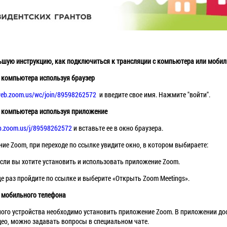
ьшую инструкцию, как подключиться к трансляции с компьютера или мобил
с компьютера используя браузер
web.zoom.us/wc/join/89598262572
и введите свое имя. Нажмите "войти".
с компьютера используя приложение
eb.zoom.us/j/89598262572
и вставьте ее в окно браузера.
ие Zoom, при переходе по ссылке увидите окно, в котором выбираете:
если вы хотите установить и использовать приложение Zoom.
е раз пройдите по ссылке и выберите «Открыть Zoom Meetings».
с мобильного телефона
ьного устройства необходимо установить приложение Zoom. В приложении д
ео, можно задавать вопросы в специальном чате.