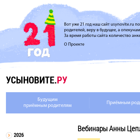
Вот уже 21 год наш сайт usynovite.ru 
родителей, веру в будущее, а опекуна
За время работы сайта количество анке
О Проекте
УСЫНОВИТЕ.
РУ
Будущим
Приёмным род
приёмным родителям
Вебинары Анны Цеп
2026