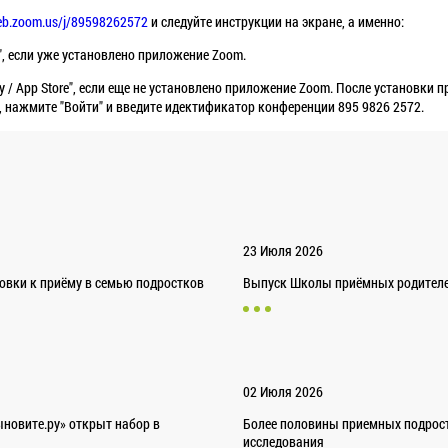
web.zoom.us/j/89598262572
и следуйте инструкции на экране, а именно:
, если уже установлено приложение Zoom.
ay / App Store", если еще не установлено приложение Zoom. После установки 
, нажмите "Войти" и введите идектификатор конференции 895 9826 2572.
23 Июля 2026
товки к приёму в семью подростков
Выпуск Школы приёмных родителей
02 Июля 2026
новите.ру» открыт набор в
Более половины приемных подрост
исследования