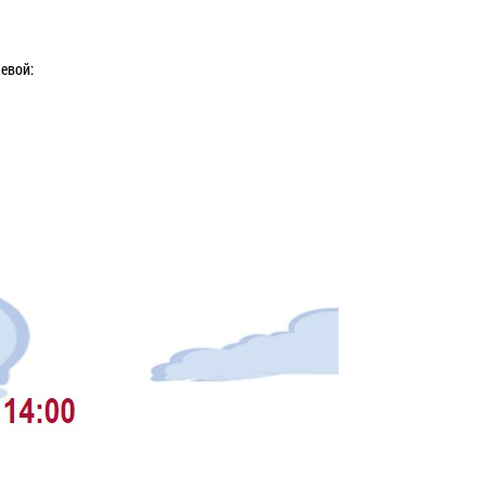
евой: