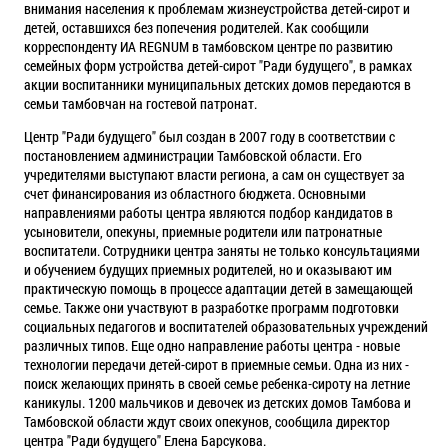
внимания населения к проблемам жизнеустройства детей-сирот и
детей, оставшихся без попечения родителей. Как сообщили
корреспонденту ИА REGNUM в тамбовском центре по развитию
семейных форм устройства детей-сирот "Ради будущего", в рамках
акции воспитанники муниципальных детских домов передаются в
семьи тамбовчан на гостевой патронат.
Центр "Ради будущего" был создан в 2007 году в соответствии с
постановлением администрации Тамбовской области. Его
учредителями выступают власти региона, а сам он существует за
счет финансирования из областного бюджета. Основными
направлениями работы центра являются подбор кандидатов в
усыновители, опекуны, приемные родители или патронатные
воспитатели. Сотрудники центра заняты не только консультациями
и обучением будущих приемных родителей, но и оказывают им
практическую помощь в процессе адаптации детей в замещающей
семье. Также они участвуют в разработке программ подготовки
социальных педагогов и воспитателей образовательных учреждений
различных типов. Еще одно направление работы центра - новые
технологии передачи детей-сирот в приемные семьи. Одна из них -
поиск желающих принять в своей семье ребенка-сироту на летние
каникулы. 1200 мальчиков и девочек из детских домов Тамбова и
Тамбовской области ждут своих опекунов, сообщила директор
центра "Ради будущего" Елена Барсукова.