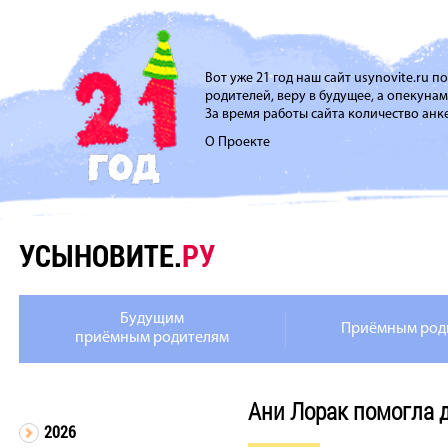
Вот уже 21 год наш сайт usynovite.ru 
родителей, веру в будущее, а опекуна
За время работы сайта количество анке
О Проекте
УСЫНОВИТЕ.
РУ
Будущим
Приёмным род
приёмным родителям
Ани Лорак помогла 
2026