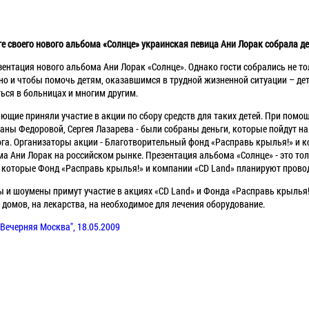
е своего нового альбома «Солнце» украинская певица Ани Лорак собрала де
зентация нового альбома Ани Лорак «Солнце». Однако гости собрались не т
но и чтобы помочь детям, оказавшимся в трудной жизненной ситуации – д
ся в больницах и многим другим.
ющие приняли участие в акции по сбору средств для таких детей. При помощ
аны Федоровой, Сергея Лазарева - были собраны деньги, которые пойдут на
рга. Организаторы акции - Благотворительный фонд «Расправь крылья!» и к
 Ани Лорак на российском рынке. Презентация альбома «Солнце» - это тол
 которые Фонд «Расправь крылья!» и компании «CD Land» планируют прово
ы и шоумены примут участие в акциях «CD Land» и Фонда «Расправь крылья!
 домов, на лекарства, на необходимое для лечения оборудование.
"Вечерняя Москва", 18.05.2009