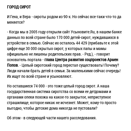
ГОРОД СИРОТ
И Гена, и Вера - сироты родом из 90-х. Но сейчас все-таки что-то да
меняется?
- Когда мы в 2005 году открыли сайт Усыновите.Ru, в нашем банке
данных по всей стране было 170 000 детей-сирот, нуждавшихся в
устройстве в семью. Сейчас их осталось 44 429 (прибавьте к этой
цифре еще 30 000 скрытых сирот, у которых папы и мамы
официально не лишены родительских прав. - Ред.), - говорит
основатель портала -
глава Центра развития соцпроектов Армен
Попов
. - Целый сиротский город перестал существовать! Почему?
Люди начали брать детей в семьи. За маленькими сейчас очередь!
Их ищут по всей стране и усыновляют.
Но оставшиеся 74 000 - это тоже целый город сирот. А наша
государственная система сиротства со всеми ее детдомами и
органами опеки похожа на какое-то закрытое, неприступное
страшилище, которое никак не исчезнет. Может, кому-то просто
выгодно, чтобы детские дома никогда не пустовали?
Об этом - в следующей части нашего расследования.