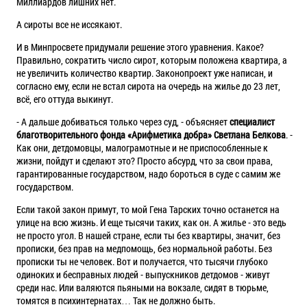
Миллиардов лишних нет.
А сироты все не иссякают.
И в Минпросвете придумали решение этого уравнения. Какое?
Правильно, сократить число сирот, которым положена квартира, а
не увеличить количество квартир. Законопроект уже написан, и
согласно ему, если не встал сирота на очередь на жилье до 23 лет,
всё, его оттуда выкинут.
- А дальше добиваться только через суд, - объясняет
специалист
благотворительного фонда «Арифметика добра» Светлана Белкова
. -
Как они, детдомовцы, малограмотные и не приспособленные к
жизни, пойдут и сделают это? Просто абсурд, что за свои права,
гарантированные государством, надо бороться в суде с самим же
государством.
Если такой закон примут, то мой Гена Тарских точно останется на
улице на всю жизнь. И еще тысячи таких, как он. А жилье - это ведь
не просто угол. В нашей стране, если ты без квартиры, значит, без
прописки, без прав на медпомощь, без нормальной работы. Без
прописки ты не человек. Вот и получается, что тысячи глубоко
одиноких и бесправных людей - выпускников детдомов - живут
среди нас. Или валяются пьяными на вокзале, сидят в тюрьме,
томятся в психинтернатах… Так не должно быть.