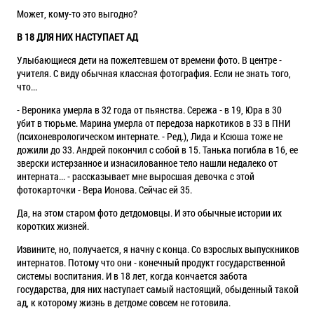
Может, кому-то это выгодно?
В 18 ДЛЯ НИХ НАСТУПАЕТ АД
Улыбающиеся дети на пожелтевшем от времени фото. В центре -
учителя. С виду обычная классная фотография. Если не знать того,
что...
- Вероника умерла в 32 года от пьянства. Сережа - в 19, Юра в 30
убит в тюрьме. Марина умерла от передоза наркотиков в 33 в ПНИ
(психоневрологическом интернате. - Ред.),
Лида
и Ксюша тоже не
дожили до 33. Андрей покончил с собой в 15. Танька погибла в 16, ее
зверски истерзанное и изнасилованное тело нашли недалеко от
интерната... - рассказывает мне выросшая девочка с этой
фотокарточки - Вера
Ионова
. Сейчас ей 35.
Да, на этом старом фото детдомовцы. И это обычные истории их
коротких жизней.
Извините, но, получается, я начну с конца. Со взрослых выпускников
интернатов. Потому что они - конечный продукт государственной
системы воспитания. И в 18 лет, когда кончается забота
государства, для них наступает самый настоящий, обыденный такой
ад, к которому жизнь в детдоме совсем не готовила.