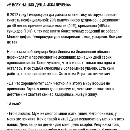
«У ВСЕХ НАШИХ ДУША ИСКАЛЕЧЕНА»
В 2012 году
Генпрокуратура
давала статистику, которую принято
считать неофициальной: 90% выпускников детдомов не доживают
до 40 лет по причине зависимостей (40%), криминала (40%) и
суицидов (10%). С тех пор никто более точных сведений не собрал.
Многие цифры Генпрокуратуры оспаривают: мол, устарели. Все уже
не так.
Но вот моя собеседница Вера Ионова из Ивановской области
перечисляет и перечисляет не доживших до наших дней своих
одноклассников. Такое чувство, что в живых только она одна и
осталась. И ее судьба сложилась более-менее удачно. Есть сын,
работа, какое-никакое жилье. Хотя сама Вера так не считает.
- Да что хорошего-то? Если честно, я к этому миру вообще не
привязана. Здесь я никогда не получу то, чего мне не хватало в
детстве и не хватает сейчас. Смирилась. Живу и живу.
- А сын?
- Его я люблю. Муж не смог со мной жить, ушел. Я его понимаю, у
меня же психика. Как с такой жить? Душа искалечена у меня и у всех
наших. День защиты детей - для меня день скорби. Реву из-за того,
что прошла. Сколько погибло и гибнет от этой системы. Я против