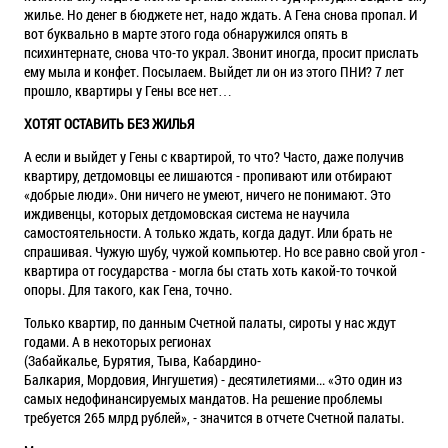
жилье. Но денег в бюджете нет, надо ждать. А Гена снова пропал. И
вот буквально в марте этого года обнаружился опять в
психинтернате, снова что-то украл. Звонит иногда, просит прислать
ему мыла и конфет. Посылаем. Выйдет ли он из этого ПНИ? 7 лет
прошло, квартиры у Гены все нет…
ХОТЯТ ОСТАВИТЬ БЕЗ ЖИЛЬЯ
А если и выйдет у Гены с квартирой, то что? Часто, даже получив
квартиру, детдомовцы ее лишаются - пропивают или отбирают
«добрые люди». Они ничего не умеют, ничего не понимают. Это
иждивенцы, которых детдомовская система не научила
самостоятельности. А только ждать, когда дадут. Или брать не
спрашивая. Чужую шубу, чужой компьютер. Но все равно свой угол -
квартира от государства - могла бы стать хоть какой-то точкой
опоры. Для такого, как Гена, точно.
Только квартир, по данным Счетной палаты, сироты у нас ждут
годами. А в некоторых регионах
(
Забайкалье
,
Бурятия
,
Тыва
,
Кабардино
-
Балкария
,
Мордовия
,
Ингушетия
) - десятилетиями... «Это один из
самых недофинансируемых мандатов. На решение проблемы
требуется 265 млрд рублей», - значится в отчете Счетной палаты.