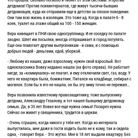
детдомов! Против психинтернатов, где живут тысячи бывших
детдомовцев,
куда
их отправили еще в детстве за плохое поведение.
Они там всю жизнь в изоляции. Это тоже ад. Когда в палате 6 - 8
коек, туалет на этаже общий на 100 - 150 женщин.
Вера навещает в ПНИ свою одногруппницу. И ее соседку по палате
заодно. Шлет им посылки, иногда отпрашивает в город погулять.
Еще она помогает другим выпускникам - и сама, и с помощью
добрых людей - деньгами, едой, уборкой.
- Любому из наших, даже взрослому, нужен свой взрослый. Вот
одноклассника Вовку недавно нашла (на фото справа). Не работает
нигде, за «коммуналку» не платит, и ему отключили свет, газ, воду. У
него не квартира была, бомжатник. Питался на кладбище, собирал с
могилок. Если бы я его не нашла, он бы эту зиму точно не пережил...
Вера позвонила известному правозащитнику, тоже выпускнику
детдома, Александру Гезалову, и тот нашел бывшему детдомовцу
семью. Да, в 35 лет Вовке все еще нужна семья! Позарез нужна.
Сейчас он живет у священника, трудится в церкви.
- Очень страшно, когда никого у тебя нет. Когда из интерната
выпустилась, мне даже в гости ходить было не к кому, так и сидела
одна, - говорит Вера. - Это жутко. Мне в 18 лет выдали квартиру. Без