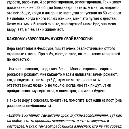
удобств, разбитую. Я ее ремонтировала, ремонтировала. Так и живу,
даже ванной нет. За общую баню надо платить. А мне так надоело
это все общее, когда в интернате нас в душ запускали по 50 человек.
Не люблю, когда много голых женщин, меня это пугает с детства.
Хожу мыться к бывшей сироте, многодетной маме Ире, она меня
выручает, а я ее. Так и живем вот.
КАЖДОМУ «ВЗРОСЛОМУ» НУЖЕН СВОЙ ВЗРОСЛЫЙ
Вера ведет блог в Фейсбуке, пишет очень реалистичные и оттого
страшные тексты. Про себя, свое детство, интернатских товарищей
по несчастью.
- Им очень сложно, - вздыхает Вера. - Многие взрослые сироты
рожают и рожают. Мне какая-то мадам написала: зачем рожают,
когда содержать не могут? Детдом не может воспитать
ответственных людей. Я не люблю, когда мне так пишут. Сами
пройдите систему сиротства, я посмотрю, какие вы будете.
Найдите Веру в соцсетях, почитайте, помогите. Вот один ее пост (она
разрешила опубликовать).
«Ездила в интернат, где мотала срок. Жуткие воспоминания. Тут как
на войне, кто-то проявлял человечность, а кто-то зверство и
беспредел. Я знаю там всех работников взрослых, кто на что горазд.