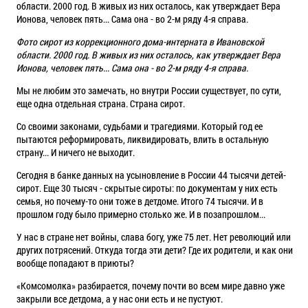
Фото сирот из коррекционного дома-интерната в Ивановской
области. 2000 год. В живых из них осталось, как утверждает Вера
Ионова, человек пять... Сама она - во 2-м ряду 4-я справа.
Мы не любим это замечать, но внутри России существует, по сути,
еще одна отдельная страна. Страна сирот.
Со своими законами, судьбами и трагедиями. Который год ее
пытаются реформировать, ликвидировать, влить в остальную
страну... И ничего не выходит.
Сегодня в банке данных на усыновление в
России
44 тысячи детей-
сирот. Еще 30 тысяч - скрытые сироты: по документам у них есть
семья, но почему-то они тоже в детдоме. Итого 74 тысячи. И в
прошлом году было примерно столько же. И в позапрошлом...
У нас в стране нет войны, слава богу, уже 75 лет. Нет революций или
других потрясений. Откуда тогда эти дети? Где их родители, и как они
вообще попадают в приюты?
«Комсомолка» разбирается, почему почти во всем мире давно уже
закрыли все детдома, а у нас они есть и не пустуют.