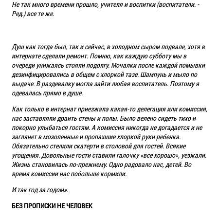
Не так много времени прошло, учителя и воспитки (воспитатели. -
Ред.) все те же.
Душ как тогда был, так и сейчас, в холодном сыром подвале, хотя в
интернате сделали ремонт. Помню, как каждую субботу мы в
очереди унижаясь стояли подолгу. Мочалки после каждой помывки
дезинфицировались в общем с хлоркой тазе. Шампунь и мыло по
выдаче. В раздевалку могла зайти любая воспитатель. Поэтому я
одевалась прямо в душе.
Как только в интернат приезжала какая-то делегация или комиссия,
нас заставляли драить стены и полы. Было велено сидеть тихо и
покорно улыбаться гостям. А комиссия никогда не догадается и не
заглянет в мозоленные и пропахшие хлоркой руки ребенка.
Обязательно стелили скатерти в столовой для гостей. Всякие
угощения. Довольные гости ставили галочку «все хорошо», уезжали.
Жизнь становилась по-прежнему. Одно радовало нас, детей. Во
время комиссии нас побольше кормили.
И так год за годом».
БЕЗ ПРОПИСКИ НЕ ЧЕЛОВЕК