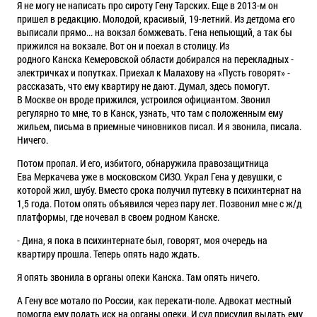
Я не могу не написать про сироту Гену Тарских. Еще в 2013-м он
пришел в редакцию. Молодой, красивый, 19-летний. Из детдома его
выписали прямо... на вокзал бомжевать. Гена непьющий, а так бы
прижился на вокзале. Вот он и поехал в столицу. Из
родного
Канска
Кемеровской области добирался на перекладных -
электричках и попутках. Приехал к
Малахову
на «Пусть говорят» -
рассказать, что ему квартиру не дают. Думал, здесь помогут.
В
Москве
он вроде прижился, устроился официантом. Звонил
регулярно то мне, то в Канск, узнать, что там с положенным ему
жильем, письма в приемные чиновников писал. И я звонила, писала.
Ничего.
Потом пропал. И его, избитого, обнаружила правозащитница
Ева
Меркачева
уже в московском СИЗО. Украл Гена у девушки, с
которой жил, шубу. Вместо срока получил путевку в психинтернат на
1,5 года. Потом опять объявился через
пару
лет. Позвонил мне с ж/д
платформы, где ночевал в своем родном Канске.
- Дина, я пока в психинтернате был, говорят, моя очередь на
квартиру прошла. Теперь опять надо ждать.
Я опять звонила в органы опеки Канска. Там опять ничего.
А Гену все мотало по России, как перекати-поле. Адвокат местный
помогла ему подать иск на органы опеки. И суд присудил выдать ему