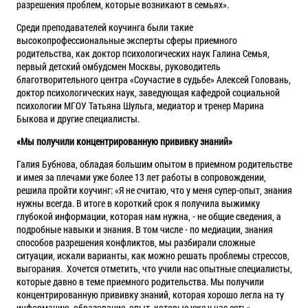
разрешения проблем, которые возникают в семьях».
Среди преподавателей коучинга были такие
высокопрофессиональные эксперты сферы приемного
родительства, как доктор психологических наук Галина Семья,
первый детский омбудсмен Москвы, руководитель
благотворительного центра «Соучастие в судьбе» Алексей Головань,
доктор психологических наук, заведующая кафедрой социальной
психологии МГОУ Татьяна Шульга, медиатор и тренер Марина
Быкова и другие специалисты.
«Мы получили концентрированную прививку знаний»
Галия Бубнова, обладая большим опытом в приемном родительстве
и имея за плечами уже более 13 лет работы в сопровождении,
решила пройти коучинг: «Я не считаю, что у меня супер-опыт, знания
нужны всегда. В итоге в короткий срок я получила выжимку
глубокой информации, которая нам нужна, - не общие сведения, а
подробные навыки и знания. В том числе - по медиации, знания
способов разрешения конфликтов, мы разбирали сложные
ситуации, искали варианты, как можно решать проблемы стрессов,
выгорания. Хочется отметить, что учили нас опытные специалисты,
которые давно в теме приемного родительства. Мы получили
концентрированную прививку знаний, которая хорошо легла на ту
информацию, образование, опыт, которые уже у нас есть».