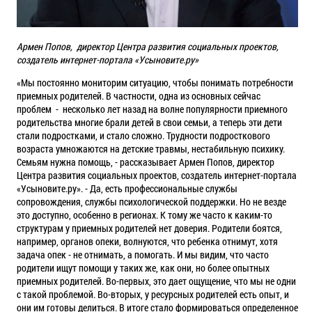
Армен Попов, директор Центра развития социальных проектов,
создатель интернет-портала «Усыновите.ру»
«Мы постоянно мониторим ситуацию, чтобы понимать потребности
приемных родителей. В частности, одна из основных сейчас
проблем - несколько лет назад на волне популярности приемного
родительства многие брали детей в свои семьи, а теперь эти дети
стали подростками, и стало сложно. Трудности подросткового
возраста умножаются на детские травмы, нестабильную психику.
Семьям нужна помощь, - рассказывает Армен Попов, директор
Центра развития социальных проектов, создатель интернет-портала
«Усыновите.ру». - Да, есть профессиональные службы
сопровождения, службы психологической поддержки. Но не везде
это доступно, особенно в регионах. К тому же часто к каким-то
структурам у приемных родителей нет доверия. Родители боятся,
например, органов опеки, волнуются, что ребенка отнимут, хотя
задача опек - не отнимать, а помогать. И мы видим, что часто
родители ищут помощи у таких же, как они, но более опытных
приемных родителей. Во-первых, это дает ощущение, что мы не одни
с такой проблемой. Во-вторых, у ресурсных родителей есть опыт, и
они им готовы делиться. В итоге стало формироваться определенное