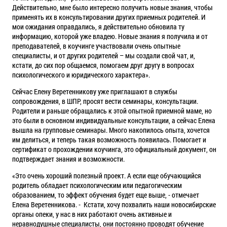
Действительно, мне было интересно получить новые знания, чтобы
применять их в консультировании других приемных родителей. И
мои ожидания оправдались, я действительно обновила ту
информацию, которой уже владею. Новые знания я получила и от
преподавателей, в коучинге участвовали очень опытные
специалисты, и от других родителей – мы создали свой чат, и,
кстати, до сих пор общаемся, помогаем друг другу в вопросах
психологического и юридического характера».
Сейчас Елену Веретенникову уже приглашают в службы
сопровождения, в ШПР, просят вести семинары, консультации.
Родители и раньше обращались к этой опытной приемной маме, но
это были в основном индивидуальные консультации, а сейчас Елена
вышла на групповые семинары. Много накопилось опыта, хочется
им делиться, и теперь такая возможность появилась. Помогает и
сертификат о прохождении коучинга, это официальный документ, он
подтверждает знания и возможности.
«Это очень хороший полезный проект. А если еще обучающийся
родитель обладает психологическим или педагогическим
образованием, то эффект обучения будет еще выше, - отмечает
Елена Веретенникова. - Кстати, хочу похвалить наши новосибирские
органы опеки, у нас в них работают очень активные и
неравнодушные специалисты, они постоянно проводят обучение