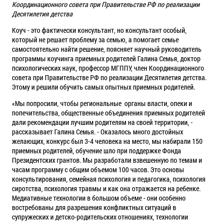
Координационного совета при Правительстве РФ по реализации
Десятилетия детства
Коуч - это фактически консультант, но консультант особый,
который не решает проблему за семью, а помогает семье
самостоятельно найти решение, поясняет научный руководитель
программы коучинга приемных родителей Галина Семья, доктор
психологических наук, профессор МГППУ, член Координационного
совета при Правительстве РФ по реализации Десятилетия детства.
Этому и решили обучить самых опытных приемных родителей.
«Мы попросили, чтобы региональные органы власти, опеки и
попечительства, общественные объединения приемных родителей
дали рекомендации лучшим родителям на своей территории, -
рассказывает Галина Семья. - Оказалось много достойных
желающих, конкурс был 3-4 человека на место, мы набирали 150
приемных родителей, обучение шло при поддержке Фонда
Президентских грантов. Мы разработали взвешенную по темам и
часам программу с общим объемом 100 часов. Это основы
консультирования, семейная психология и педагогика, психология
сиротства, психология травмы и как она отражается на ребенке.
Медиативные технологии в большом объеме - они особенно
востребованы для разрешения конфликтных ситуаций в
супружеских и детско-родительских отношениях, технологии