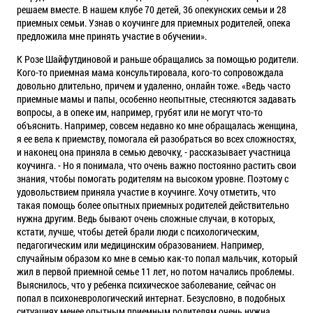
решаем вместе. В нашем клубе 70 детей, 36 опекунских семьи и 28
приемных семьи. Узнав о коучинге для приемных родителей, опека
предложила мне принять участие в обучении».
К Розе Шайфутдиновой и раньше обращались за помощью родители.
Кого-то приемная мама консультировала, кого-то сопровождала
довольно длительно, причем и удаленно, онлайн тоже. «Ведь часто
приемные мамы и папы, особенно неопытные, стесняются задавать
вопросы, а в опеке им, например, грубят или не могут что-то
объяснить. Например, совсем недавно ко мне обращалась женщина,
я ее вела к приемству, помогала ей разобраться во всех сложностях,
и наконец она приняла в семью девочку, - рассказывает участница
коучинга. - Но я понимала, что очень важно постоянно растить свои
знания, чтобы помогать родителям на высоком уровне. Поэтому с
удовольствием приняла участие в коучинге. Хочу отметить, что
такая помощь более опытных приемных родителей действительно
нужна другим. Ведь бывают очень сложные случаи, в которых,
кстати, лучше, чтобы детей брали люди с психологическим,
педагогическим или медицинским образованием. Например,
случайным образом ко мне в семью как-то попал мальчик, который
жил в первой приемной семье 11 лет, но потом начались проблемы.
Выяснилось, что у ребенка психическое заболевание, сейчас он
попал в психоневрологический интернат. Безусловно, в подобных
ситуациях менее опытным приемным родителям очень нужна