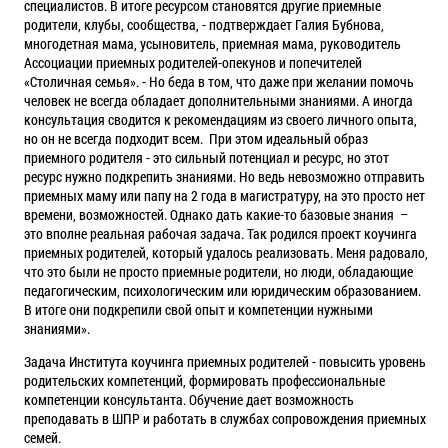
специалистов. В итоге ресурсом становятся другие приемные
родители, клубы, сообщества, - подтверждает Галия Бубнова,
многодетная мама, усыновитель, приемная мама, руководитель
Ассоциации приемных родителей-опекунов и попечителей
«Столичная семья». - Но беда в том, что даже при желании помочь
человек не всегда обладает дополнительными знаниями. А иногда
консультация сводится к рекомендациям из своего личного опыта,
но он не всегда подходит всем. При этом идеальный образ
приемного родителя - это сильный потенциал и ресурс, но этот
ресурс нужно подкрепить знаниями. Но ведь невозможно отправить
приемных маму или папу на 2 года в магистратуру, на это просто нет
времени, возможностей. Однако дать какие-то базовые знания –
это вполне реальная рабочая задача. Так родился проект коучинга
приемных родителей, который удалось реализовать. Меня радовало,
что это были не просто приемные родители, но люди, обладающие
педагогическим, психологическим или юридическим образованием.
В итоге они подкрепили свой опыт и компетенции нужными
знаниями».
Задача Института коучинга приемных родителей - повысить уровень
родительских компетенций, формировать профессиональные
компетенции консультанта. Обучение дает возможность
преподавать в ШПР и работать в службах сопровождения приемных
семей.