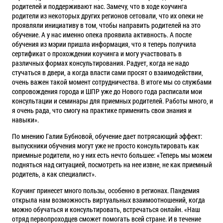
родителей и поддерживают нас. Замечу, что в ходе коучинга
родители из некоторых других регионов сетовали, что их опеки не
проявляли инициативу в том, чтобы направить родителей на это
обучение. А у нас именно опека проявила активность. А после
обучения из мэрии пришла информация, что я теперь получила
сертификат о прохождении коучинга и могу участвовать в
различных формах консультирования. Радует, когда не надо
стучаться в двери, а когда власти сами просят о взаимодействии,
очень важен такой момент сотрудничества. В итоге мы со службами
сопровождения города и ШПР уже до Нового года расписали мои
консультации и семинары для приемных родителей. Работы много, и
я очень рада, что смогу на практике применить свои знания и
навыки».
По мнению Галии Бубновой, обучение дает потрясающий эффект:
выпускники обучения могут уже не просто консультировать как
приемные родители, но у них есть нечто большее: «Теперь мы можем
подняться над ситуацией, посмотреть на нее извне, не как приемный
родитель, а как специалист».
Коучинг принесет много пользы, особенно в регионах. Пандемия
открыла нам возможность виртуальных взаимоотношений, когда
можно обучаться и консультировать, встречаться онлайн. «Наш
отряд первопроходцев сможет помогать всей стране. И в течение