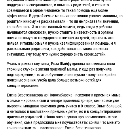
поддержка и специалистов, и опытных родителей, а если это
совмещается в одном человеке, то такая помощь еще более
эффективна. В другой семье мальчик постоянно угоняет машины, но
родители никому не рассказывали – то ли не придавали значения,
то ли боялись. Это тоже важный момент, ведь когда у ребенка
начинаются сложности, нужно ставить в известность и органы
опеки, потому что государство отвечает за детей, скрывать это
нельзя. И таким семьям нужна квалифицированная помощь. И я
рассказываю родителям, как действовать в таких сложных
ситуациях. Учу тому, что нужно хорошо знать своих детей».
Учась в рамках коучинга, Роза Шайфутдинова вспоминала свои
сложные случаи в жизни приемной мамы. И еще раз получила
подтверждение, что это обучение очень нужно - получила крайне
полезные знания, учеба дала больше возможностей для
консультирования.
Елена Веретенникова из Новосибирска - психолог и приемная мама,
в семье – кровный сын и четыре приемных дочери, сейчас все уже
выросли, младшая приемная дочь учится в 9 классе. Опыт большой,
и не только в воспитании приемных детей, но и в консультировании
приемных родителей. «Наша опека, узнав про возможность этого
обучения, сама предложила мне поучаствовать: сочли, что мне это
точно пригодится, - рассказывает Елена Веретенникова. -