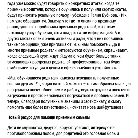
года уже можно будет говорить о конкретных итогах, когда те
приемные родители, которые обучились и получили сертификаты,
будут приносить реальную пользу, - убеждена Галия Бубнова. - И к
нам уже обращаются. Замечу, что где-то опеки по-прежнему
равнодушны и к проблемам приемных родителей, и к этому
важному курсу обучения, хотя владеют этой информацией. А в
других местах опеки очень активны и рады, что у них появились
такие помощники, уже приглашают: «Вы нам поможете!». Да и
многие приемные родители интересуются обучением, спрашивают,
когда следующий курс, ждут. Я думаю, чем будет больше таких
замещающих ресурсных родителей-профессионалов, тем будет
стабильнее ситуация в целом в сфере семейного устройства».
«Мы, обучившиеся родители, сможем передавать полученные
знания другим. Еще один важный момент – таким образом мы еще и
разгружаем опеку, облегчаем им работу, ведь сотрудники опек очень
загружены и просто не успевают погружаться в проблемы семей. И
теперь, благодаря полученным знаниям и сертификату, я смогу
помогать еще более качественно», - считает Роза Шайфутдинова.
Новый ресурс для помощи приемным семьям
Дети не слушаются, дерутся, воруют, убегают, интересуются
противоположным полом, для родителей это головная боль и