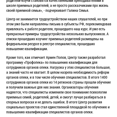
родители-коучи становятся качественными преподавателями в
школе приемных родителей, а не просто рассказчиками про жизнь
своей приемной семьи», - подчеркивает Галина Семья.
Центр не занимается трудоустройством наших слушателей, но при
этом уже были направлены письма в субъекты РФ, порекомендовав
привлекать к работе родителя, прошедшего наш курс. И уже есть
прекрасные примеры трудоустройства нескольких выпускников. А
списки прошедших коучинг приемных родителей размещены на
федеральном ресурсе в реестре специалистов, прошедших
повышение квалификации.
Кроме того, как отмечает Армен Попов, Центр также разработал
программу «Профопека» по повышению квалификации для
сотрудников органов опеки. Нагрузка у этих специалистов большая,
а знаний часто не хватает. В целом назрела необходимость реформ
органов опеки, и в том числе обучения специалистов. В итоге 1400
сотрудников органов опеки из 14 регионов страны прошли обучение
и получили важные для них знания. Организаторы обучения
надеются, что специалисты изменили свое понимание психологии
приемных семей, родителей, детей, и смогут лучше разбираться в
спорных вопросах и не делать ошибок. В итоге Центр развития
социальных проектов стал единственной площадкой по обучению и
повышению квалификации специалистов органов опеки.