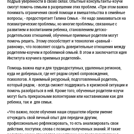
подрыв уверенности в своих силах. Опытные консультанты-коучи
смогут помочь семьям в разрешении этих проблем. «При этом важно
понимать ограничения своей помощи и вмешательства в семейные
вопросы, - предостерегает Галина Семья. - Не надо замахиваться на
психиатрические проблемы, но многие проблемы, связанные с
развитием и воспитанием ребенка, становлением детско-
родительских отношений, обученные приемные родители могут
помочь решить. Этому способствует и технология «равный -
равному», что позволяет создать доверительные отношения между
родителем-коучем и проблемной семьей. В этом и заключается идея
Института коучинга приемных родителей».
Помощь важна еще и для труднодоступных, удаленных регионов,
куда не доберешься, где нет рядом служб сопровождения,
психологов. А приемный ресурсный, подготовленный родитель,
который рядом, - всегда сможет поддержать в кризисной ситуации и
помочь разобраться в ней. Кроме того, обученные родители-коучи
могут быть прекрасными волонтерами или наставниками как для
ребенка, так и для семьи.
«Что важно, после обучения наши слушатели обрели умение
отчуждать свой личный опыт для передачи другим,
профессионально рефлексировать, то есть анализировать свои
действия, поступки, слова с позиции полученных знаний. И такие