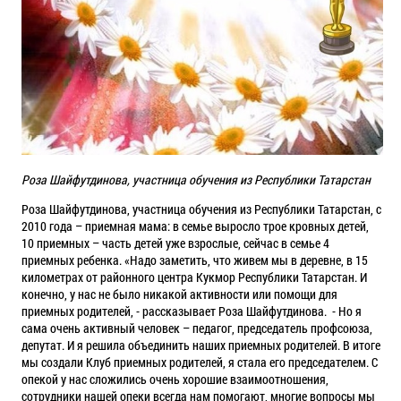
Роза Шайфутдинова, участница обучения из Республики Татарстан
Роза Шайфутдинова, участница обучения из Республики Татарстан, с
2010 года – приемная мама: в семье выросло трое кровных детей,
10 приемных – часть детей уже взрослые, сейчас в семье 4
приемных ребенка. «Надо заметить, что живем мы в деревне, в 15
километрах от районного центра Кукмор Республики Татарстан. И
конечно, у нас не было никакой активности или помощи для
приемных родителей, - рассказывает Роза Шайфутдинова. - Но я
сама очень активный человек – педагог, председатель профсоюза,
депутат. И я решила объединить наших приемных родителей. В итоге
мы создали Клуб приемных родителей, я стала его председателем. С
опекой у нас сложились очень хорошие взаимоотношения,
сотрудники нашей опеки всегда нам помогают, многие вопросы мы