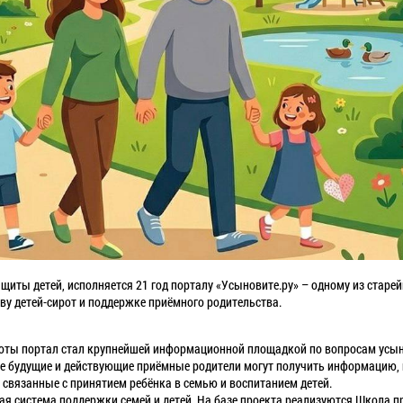
щиты детей, исполняется 21 год порталу «Усыновите.ру» – одному из старе
у детей-сирот и поддержке приёмного родительства.
аботы портал стал крупнейшей информационной площадкой по вопросам усы
ле будущие и действующие приёмные родители могут получить информацию,
, связанные с принятием ребёнка в семью и воспитанием детей.
лая система поддержки семей и детей. На базе проекта реализуются Школа 