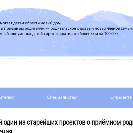
помогает детям обрести новый дом,
м и приемным родителям — родительское счастье и новых членов семьи.
т в банке данных детей-сирот сократилось более чем на 100 000.
ителям
Специалистам
О проекте
й один из старейших проектов о приёмном род
ения