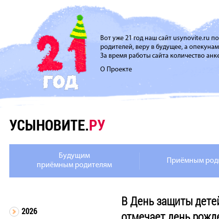
Вот уже 21 год наш сайт usynovite.ru 
родителей, веру в будущее, а опекуна
За время работы сайта количество анке
О Проекте
УСЫНОВИТЕ.
РУ
Будущим
Приёмным род
приёмным родителям
В День защиты дете
2026
отмечает день рожд