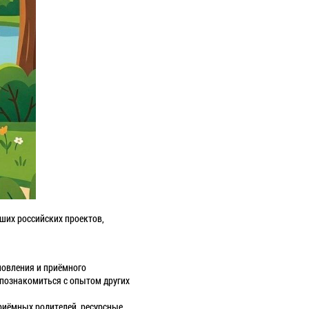
йших российских проектов,
новления и приёмного
 познакомиться с опытом других
приёмных родителей, ресурсные