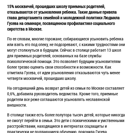
15% москвичей, прошедших школу приемных родителей,
отказываются от усыновления ребенка. Такие данные привела
глава департамента семейной и молодежной политики Людмила
Гусева на семинаре, посвященном профилактике социального
сиротства в Москве.
По ее словам, многие горожане, собирающиеся усыновить ребенка
или взять его под опеку, не подозревают, с какими трудностями они
могут столкнуться в будущем. Сейчас в столице работает 13 школ
для приемных родителей, основанных на базе службы
психологической помощи. Это позволяет будущим усыновителям
более трезво оценить свои способности и возможности. Как
отметила Гусева, от идеи усыновления отказываются чуть менее
четверти москвичей, прошедших школу.
На сегодняшний день возврат детей из семьи по Москве составляет
0,6%, добавила руководитель ведомства. Кроме того, приемные
родители все реже соглашаются усыновлять неславянской
внешности.
В столице также есть более полутора тысяч детей, которые никогда
не смогут перейти в семьи. Это дети с психическими и умственными
расстройствами, находящиеся в интернатах соцзащиты и
практически не поддающиеся обучению, пояснила Гусева.