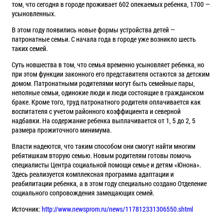
том, что сегодня в городе проживает 602 опекаемых ребенка, 1700 —
усыновленных.
В этом году появились новые формы устройства детей —
патронатные семьи. С начала года в городе уже возникло шесть
таких семей.
Суть новшества в том, что семья временно усыновляет ребенка, но
при этом функции законного его представителя остаются за детским
домом. Патронатными родителями могут быть семейные пары,
неполные семьи, одинокие люди и люди состоящие в гражданском
браке. Кроме того, труд патронатного родителя оплачивается как
воспитателя с учетом районного коэффициента и северной
надбавки. На содержание ребенка выплачивается от 1, 5 до 2, 5
размера прожиточного минимума.
Власти надеются, что таким способом они смогут найти многим
ребятишкам вторую семью. Новым родителям готовы помочь
специалисты Центра социальной помощи семье и детям «Юнона».
Здесь реализуется комплексная программа адаптации и
реабилитации ребенка, а в этом году специально создано Отделение
социального сопровождения замещающих семей.
Источник:
http://www.newsprom.ru/news/117812331306550.shtml