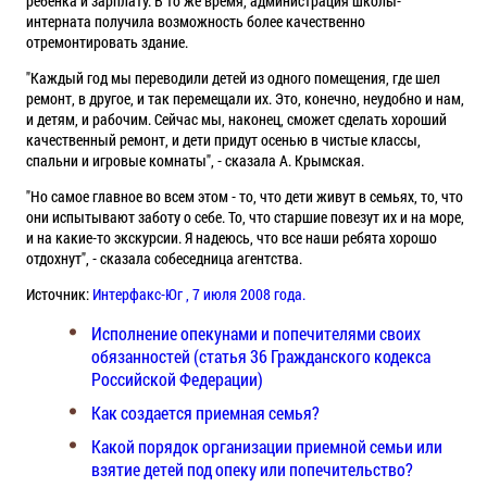
ребенка и зарплату. В то же время, администрация школы-
интерната получила возможность более качественно
отремонтировать здание.
"Каждый год мы переводили детей из одного помещения, где шел
ремонт, в другое, и так перемещали их. Это, конечно, неудобно и нам,
и детям, и рабочим. Сейчас мы, наконец, сможет сделать хороший
качественный ремонт, и дети придут осенью в чистые классы,
спальни и игровые комнаты", - сказала А. Крымская.
"Но самое главное во всем этом - то, что дети живут в семьях, то, что
они испытывают заботу о себе. То, что старшие повезут их и на море,
и на какие-то экскурсии. Я надеюсь, что все наши ребята хорошо
отдохнут", - сказала собеседница агентства.
Источник:
Интерфакс-Юг , 7 июля 2008 года.
Исполнение опекунами и попечителями своих
обязанностей (статья 36 Гражданского кодекса
Российской Федерации)
Как создается приемная семья?
Какой порядок организации приемной семьи или
взятие детей под опеку или попечительство?