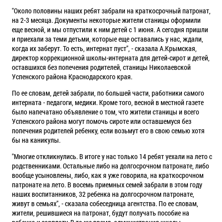
"Около половины наших ребят забрали на краткосрочный патронат,
на 2-3 месяца. Документы некоторые жители станицы оформили
еще весной, и мы отпустили к ним детей с 1 июня. А сегодня пришли
и приехали за теми детьми, которые еще оставались у нас, ждали,
когда их заберут. То есть, интернат пуст", - сказала А.Крымская,
директор коррекционной школы-интерната для детей-сирот и детей,
оставшихся без попечения родителей, станицы Николаевской
Успенского района Краснодарского края.
По ее словам, детей забрали, по большей части, работники самого
интерната - педагоги, медики. Кроме того, весной в местной газете
было напечатано объявление о том, что жители станицы и всего
Успенского района могут помочь сироте или оставшемуся без
попечения родителей ребенку, если возьмут его в свою семью хотя
бы на каникулы.
"Многие откликнулись. В итоге у нас только 14 ребят уехали на лето с
родственниками. Остальные либо на долгосрочном патронате, либо
вообще усыновлены, либо, как я уже говорила, на краткосрочном
патронате на лето. В восемь приемных семей забрали в этом году
наших воспитанников, 32 ребенка на долгосрочном патронате,
живут в семьях", - сказала собеседница агентства. По ее словам,
жители, решившиеся на патронат, будут получать пособие на