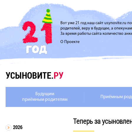
Вот уже 21 год наш сайт usynovite.ru 
родителей, веру в будущее, а опекуна
За время работы сайта количество анке
О Проекте
УСЫНОВИТЕ.
РУ
Будущим
Приёмным род
приёмным родителям
Теперь за усыновлен
2026