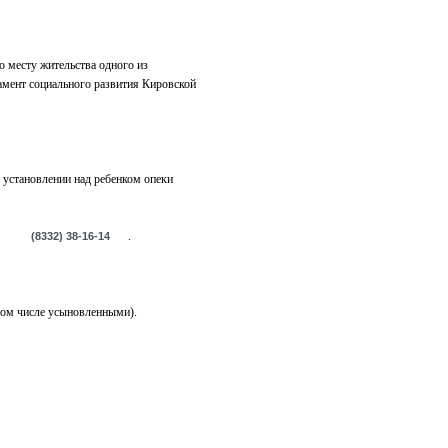
о месту жительства одного из
тамент социального развития Кировской
б установлении над ребенком опеки
.
(8332) 38-16-14
 том числе усыновленными).