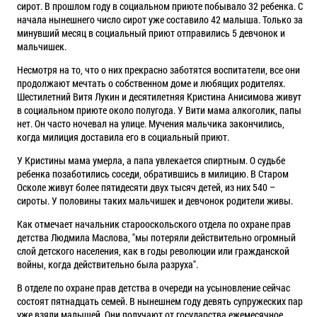
сирот. В прошлом году в социальном приюте побывало 32 ребенка. С
начала нынешнего число сирот уже составило 42 малыша. Только за
минувший месяц в социальный приют отправились 5 девчонок и
мальчишек.
Несмотря на то, что о них прекрасно заботятся воспитатели, все они
продолжают мечтать о собственном доме и любящих родителях.
Шестилетний Витя Лукин и десятилетняя Кристина Анисимова живут
в социальном приюте около полугода. У Вити мама алкоголик, папы
нет. Он часто ночевал на улице. Мучения мальчика закончились,
когда милиция доставила его в социальный приют.
У Кристины мама умерла, а папа увлекается спиртным. О судьбе
ребенка позаботились соседи, обратившись в милицию. В Старом
Осколе живут более пятидесяти двух тысяч детей, из них 540 –
сироты. У половины таких мальчишек и девчонок родители живы.
Как отмечает начальник старооскольского отдела по охране прав
детства Людмила Маслова, "мы потеряли действительно огромный
слой детского населения, как в годы революции или гражданской
войны, когда действительно была разруха".
В отделе по охране прав детства в очереди на усыновление сейчас
состоят пятнадцать семей. В нынешнем году девять супружеских пар
уже взяли малышей. Они получают от государства ежемесячное