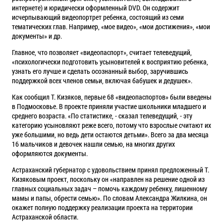
интернете) и юридически оформленный DVD. Он содержит
исчерпывающий видеопортрет ребенка, состоящий из семи
тематических глав. Например, «мое видео», «мои достижения», «мои
документы» и др.
Главное, что позволяет «видеопаспорт», считает телеведущий,
«психологически подготовить усыновителей к восприятию ребенка,
узнать его лучше и сделать осознанный выбор, заручившись
поддержкой всех членов семьи, включая бабушек и дедушек».
Как сообщил Т. Кизяков, первые 68 «видеопаспортов» были введены
в Подмосковье. В проекте приняли участие школьники младшего и
среднего возраста. «По статистике, - сказал телеведущий, - эту
категорию усыновляют реже всего, потому что взрослые считают их
уже большими, но ведь дети остаются детьми». Всего за два месяца
16 мальчиков и девочек нашли семью, на многих других
оформляются документы.
Астраханский губернатор с удовольствием принял предложенный Т.
Кизяковым проект, поскольку он «направлен на решение одной из
главных социальных задач – помочь каждому ребенку, лишенному
мамы и папы, обрести семью». По словам Александра Жилкина, он
окажет полную поддержку реализации проекта на территории
Астраханской области.