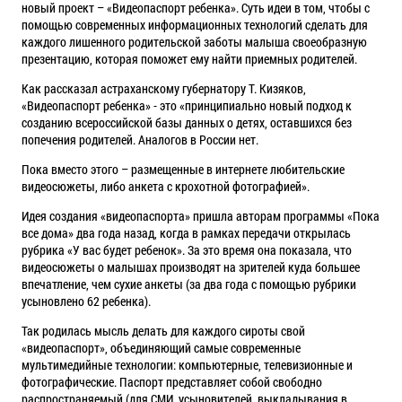
новый проект – «Видеопаспорт ребенка». Суть идеи в том, чтобы с
помощью современных информационных технологий сделать для
каждого лишенного родительской заботы малыша своеобразную
презентацию, которая поможет ему найти приемных родителей.
Как рассказал астраханскому губернатору Т. Кизяков,
«Видеопаспорт ребенка» - это «принципиально новый подход к
созданию всероссийской базы данных о детях, оставшихся без
попечения родителей. Аналогов в России нет.
Пока вместо этого – размещенные в интернете любительские
видеосюжеты, либо анкета с крохотной фотографией».
Идея создания «видеопаспорта» пришла авторам программы «Пока
все дома» два года назад, когда в рамках передачи открылась
рубрика «У вас будет ребенок». За это время она показала, что
видеосюжеты о малышах производят на зрителей куда большее
впечатление, чем сухие анкеты (за два года с помощью рубрики
усыновлено 62 ребенка).
Так родилась мысль делать для каждого сироты свой
«видеопаспорт», объединяющий самые современные
мультимедийные технологии: компьютерные, телевизионные и
фотографические. Паспорт представляет собой свободно
распространяемый (для СМИ, усыновителей, выкладывания в