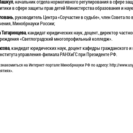
Лашкул
, начальник отдела нормативного регулирования в сфере за
итики в сфере защиты прав детей Министерства образования и нау
ловань
, руководитель Центра «Соучастие в судьбе», член Совета по 
чения, Минобрнауки России;
 Татаринцева
, кандидат юридических наук, доцент, директор частн
чреждения «Светлоградский многопрофильный колледж».
асова
, кандидат юридических наук, доцент кафедры гражданского 
нститута управления-филиала РАНХиГС при Президенте РФ.
знакомиться на Интернет-портале Минобрнауки РФ по адресу:
http://www.usy
ятиях».