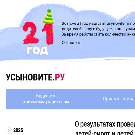
Вот уже 21 год наш сайт usynovite.ru 
родителей, веру в будущее, а опекуна
За время работы сайта количество анке
О Проекте
УСЫНОВИТЕ.
РУ
Будущим
Приёмным род
приёмным родителям
О результатах пров
2026
детей-сирот и детей