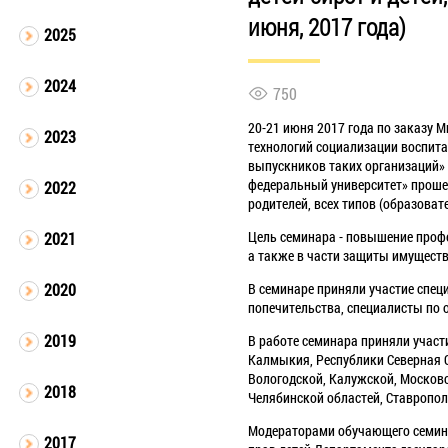
июня, 2017 года)
2025
2024
750
20-21 июня 2017 года по заказу 
2023
технологий социализации воспита
выпускников таких организаций» в
федеральный университет» прошел
2022
родителей, всех типов (образова
Цель семинара - повышение профе
2021
а также в части защиты имуществ
В семинаре приняли участие специ
2020
попечительства, специалисты по 
2019
В работе семинара приняли участ
Калмыкия, Республики Северная О
Вологодской, Калужской, Московс
2018
Челябинской областей, Ставропол
Модераторами обучающего семи
2017