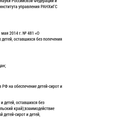
 науки Российской Федерации и
 института управления РАНХиГС
мая 2014 г. № 481 «О
х детей, оставшихся без попечения
дан;
 РФ на обеспечение детей-сирот и
и детей, оставшихся без
ольский край);взаимодействие
 детей-сирот и детей,