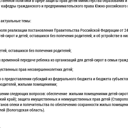
ственной политики в сфере защиты прав детей Министерства образования и
нт кафедры гражданского и предпринимательского права Южно-российского
 актуальные темы:
роля реализации постановления Правительства Российской Федерации от 24 
ей-сирот и детей, оставшихся без попечения родителей, и об устройстве в ни
детей, оставшихся без попечения родителей;
 временной передаче ребенка из организаций для детей-сирот в семьи граж
ественных прав несовершеннолетних детей;
 о предоставлении субсидий из федерального бюджета и бюджета субъектов
я родителей, жилыми помещениями;
шении следующих вопросов: обеспечение жилыми помещениями детей-сирот 
кий край); защита имущественных и неимущественных прав детей (Ставроп
рганов опеки и попечительства по обеспечению сохранности жилых помещений
лей (Вологодская область).