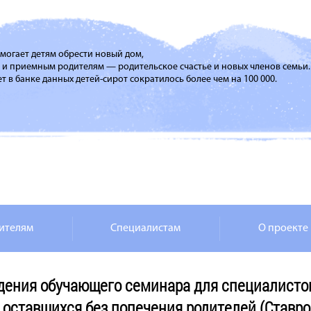
помогает детям обрести новый дом,
м и приемным родителям — родительское счастье и новых членов семьи.
т в банке данных детей-сирот сократилось более чем на 100 000.
ителям
Специалистам
О проекте
едения обучающего семинара для специалисто
, оставшихся без попечения родителей (Ставро