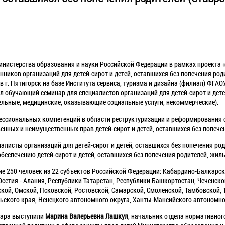
Министерства образования и науки Российской Федерации в рамках проекта 
нников организаций для детей-сирот и детей, оставшихся без попечения род
 г. Пятигорск на базе Института сервиса, туризма и дизайна (филиал) ФГА
 обучающий семинар для специалистов организаций для детей-сирот и дете
тельные, медицинские, оказывающие социальные услуги, некоммерческие).
ссиональных компетенций в области реструктуризации и реформирования се
енных и неимущественных прав детей-сирот и детей, оставшихся без попече
алисты организаций для детей-сирот и детей, оставшихся без попечения род
обеспечению детей-сирот и детей, оставшихся без попечения родителей, ж
ие 250 человек из 22 субъектов Российской Федерации: Кабардино-Балкарс
сетия - Алания, Республики Татарстан, Республики Башкортостан, Чеченско
кой, Омской, Псковской, Ростовской, Самарской, Смоленской, Тамбовской, 
ьского края, Ненецкого автономного округа, Ханты-Мансийского автономно
нара выступили
Марина Валерьевна Лашкул
, начальник отдела нормативног