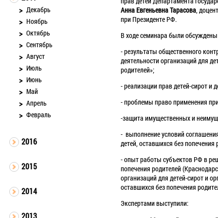
прав детей Департамента государ
Декабрь
Анна Евгеньевна Тарасова
, доце
при Президенте РФ.
Ноябрь
Октябрь
В ходе семинара были обсуждены
Сентябрь
- результаты общественного конт
Август
деятельности организаций для дет
Июль
родителей»;
Июнь
- реализации прав детей-сирот и 
Май
- проблемы право применения при
Апрель
Февраль
-защита имущественных и неимущ
- выполнение условий соглашения
2016
детей, оставшихся без попечени
- опыт работы субъектов РФ в ре
2015
попечения родителей (Краснодарс
организаций для детей-сирот и о
оставшихся без попечения родите
2014
Экспертами выступили:
2013