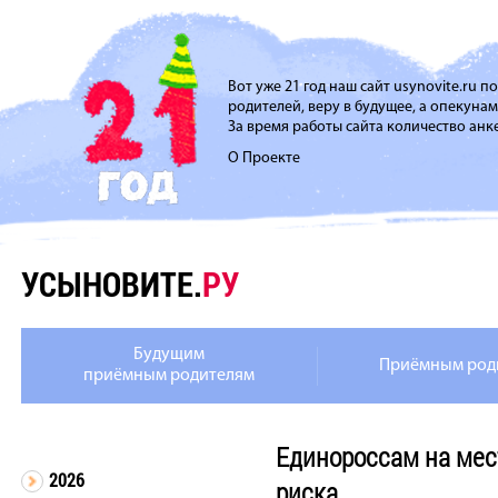
Вот уже 21 год наш сайт usynovite.ru 
родителей, веру в будущее, а опекуна
За время работы сайта количество анке
О Проекте
УСЫНОВИТЕ.
РУ
Будущим
Приёмным род
приёмным родителям
Единороссам на мес
2026
риска