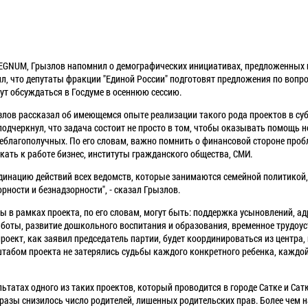
REGNUM, Грызлов напомнил о демографических инициативах, предложенных 
л, что депутаты фракции "Единой России" подготовят предложения по воп
дут обсуждаться в Госдуме в осеннюю сессию.
злов рассказал об имеющемся опыте реализации такого рода проектов в с
подчеркнул, что задача состоит не просто в том, чтобы оказывать помощь 
еблагополучных. По его словам, важно помнить о финансовой стороне проб
ать к работе бизнес, институты гражданского общества, СМИ.
динацию действий всех ведомств, которые занимаются семейной политикой,
рности и безнадзорности", - сказал Грызлов.
 в рамках проекта, по его словам, могут быть: поддержка усыновлений, а
боты, развитие дошкольного воспитания и образования, временное трудоус
роект, как заявил председатель партии, будет координироваться из центра,
сштабом проекта не затерялись судьбы каждого конкретного ребенка, каждо
льтатах одного из таких проектов, который проводится в городе Сатке и Са
В разы снизилось число родителей, лишенных родительских прав. Более чем н