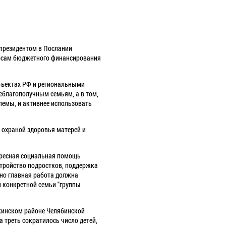
президентом в Послании
росам бюджетного финансирования
убъектах РФ и региональными
неблагополучным семьям, а в том,
лемы, и активнее использовать
 охраной здоровья матерей и
дресная социальная помощь
тройство подростков, поддержка
 но главная работа должна
й конкретной семьи "группы
ткинском районе Челябинской
а треть сократилось число детей,