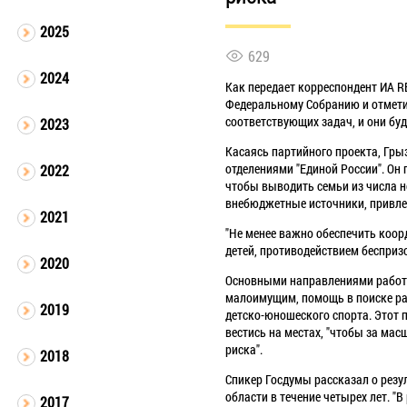
2025
629
2024
Как передает корреспондент ИА 
Федеральному Собранию и отмети
соответствующих задач, и они бу
2023
Касаясь партийного проекта, Гры
отделениями "Единой России". Он 
2022
чтобы выводить семьи из числа н
внебюджетные источники, привлек
2021
"Не менее важно обеспечить коор
детей, противодействием беспризо
2020
Основными направлениями работы
малоимущим, помощь в поиске ра
2019
детско-юношеского спорта. Этот п
вестись на местах, "чтобы за ма
риска".
2018
Спикер Госдумы рассказал о резу
области в течение четырех лет. "
2017