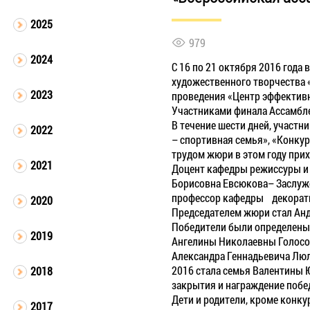
2025
979
2024
С 16 по 21 октября 2016 года
художественного творчества 
2023
проведения «Центр эффективн
Участниками финала Ассамбле
В течение шести дней, участн
2022
– спортивная семья», «Конкур
трудом жюри в этом году прих
2021
Доцент кафедры режиссуры и 
Борисовна Евсюкова– Заслуже
профессор кафедры декорати
2020
Председателем жюри стал Анд
Победители были определены 
2019
Ангелины Николаевны Голосов
Александра Геннадьевича Лю
2016 стала семья Валентины 
2018
закрытия и награждение побе
Дети и родители, кроме конк
2017