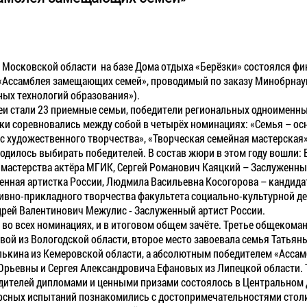
 в Московской области на базе Дома отдыха «Берёзки» состоялся ф
«Ассамблея замещающих семей», проводимый по заказу Минобрнаук
ых технологий образования»).
и стали 23 приемные семьи, победители региональных одноименн
ики соревновались между собой в четырёх номинациях: «Семья – осн
с художественного творчества», «Творческая семейная мастерская»
одилось выбирать победителей. В состав жюри в этом году вошли: 
мастерства актёра МГИК, Сергей Романович Каяцкий – Заслуженный
нная артистка России, Людмила Васильевна Косогорова – кандидат
вно-прикладного творчества факультета социально-культурной д
рей Валентинович Межулис - Заслуженный артист России.
во всех номинациях, и в итоговом общем зачёте. Третье общекома
ой из Вологодской области, второе место завоевала семья Татья
лькина из Кемеровской области, а абсолютным победителем «Асса
Юрьевны и Сергея Александровича Ефановых из Липецкой области.
дителей дипломами и ценными призами состоялось в Центральном 
урсных испытаний познакомились с достопримечательностями стол