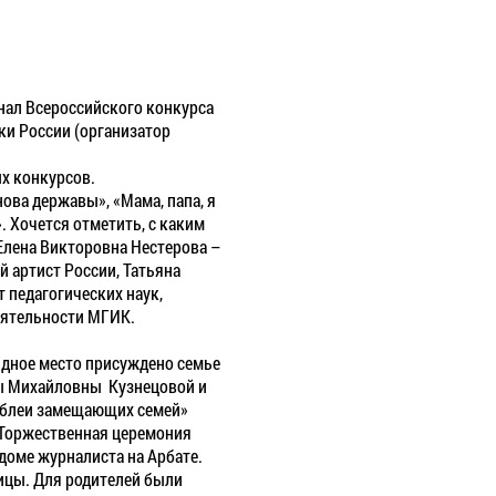
инал Всероссийского конкурса
и России (организатор
ых конкурсов.
ова державы», «Мама, папа, я
. Хочется отметить, с каким
Елена Викторовна Нестерова –
 артист России, Татьяна
 педагогических наук,
еятельности МГИК.
ндное место присуждено семье
ны Михайловны Кузнецовой и
мблеи замещающих семей»
 Торжественная церемония
доме журналиста на Арбате.
ицы. Для родителей были