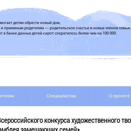
помогает детям обрести новый дом,
м и приемным родителям — родительское счастье и новых членов семьи.
т в банке данных детей-сирот сократилось более чем на 100 000.
ителям
Специалистам
О проекте
сероссийского конкурса художественного тво
самблея замещающих семей»