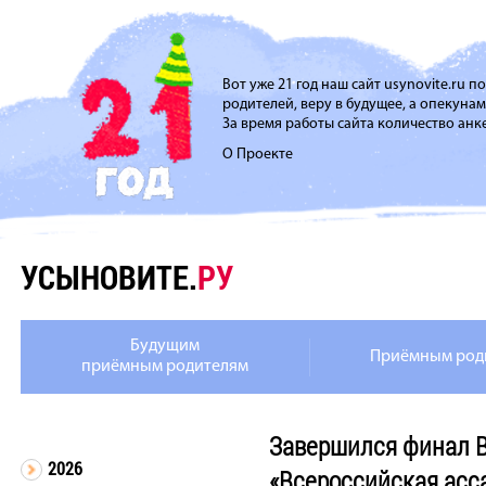
Вот уже 21 год наш сайт usynovite.ru 
родителей, веру в будущее, а опекуна
За время работы сайта количество анке
О Проекте
УСЫНОВИТЕ.
РУ
Будущим
Приёмным род
приёмным родителям
Завершился финал В
2026
«Всероссийская ас