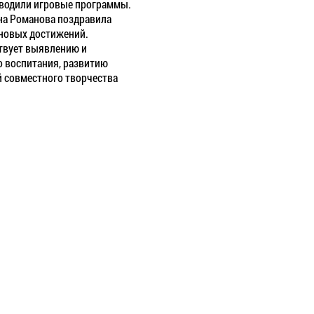
оводили игровые программы.
на Романова поздравила
 новых достижений.
твует выявлению и
 воспитания, развитию
й совместного творчества