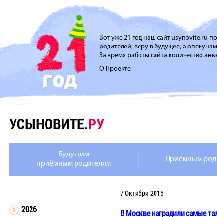
Вот уже 21 год наш сайт usynovite.ru 
родителей, веру в будущее, а опекуна
За время работы сайта количество анке
О Проекте
УСЫНОВИТЕ.
РУ
Будущим
Приёмным род
приёмным родителям
7 Октября 2015
2026
В Москве наградили самые та