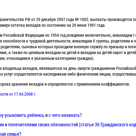
равительства РФ от 29 декабря 2007 года № 1002, выплаты производятся п
змере остатка вкладов по состоянию на 20 июня 1991 года.
 Российской Федерации по 1954 год рождения включительно, инвалидам I 
 способности к трудовой деятельности, инвалидам II группы, родителям и о
, родителям, сыновья которых проходили военную службу по призыву и поги
мя, а также по целевым вкладам на детей и вкладам на детей-сирот и детей
кам, относящимся к указанным категориям граждан).
ах владельца вкладов, являвшегося на день смерти гражданином Российско
х услуг осуществляется наследникам либо физическим лицам, осуществивш
 срока хранения вкладов и определяются с применением коэффициентов.
ости от 17.04.2008 г.
очу усыновить ребенка
, и
с чего начинать?
и и попечителями своих обязанностей (статья 36 Гражданского ко
ная семья?