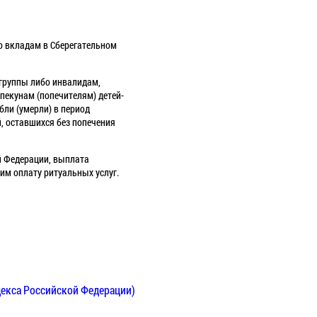
о вкладам в Сберегательном
группы либо инвалидам,
пекунам (попечителям) детей-
бли (умерли) в период
, оставшихся без попечения
й Федерации, выплата
им оплату ритуальных услуг.
декса Российской Федерации)