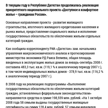
В текущем году в Республике Дагестан продолжалась реализация
приоритетного национального проекта «Доступное и комфортное
жилье – гражданам России».
Основные направления проекта - развитие жилищного
строительства, ипотечного жилищного кредитования населения и
рынка жилья, предоставление социального жилья и исполнение
государственных обязательств по обеспечению жильем отдельных
категорий граждан.
Как сообщила корреспонденту РИА «Дагестан» зам. начальника
управления макроэкономического анализа и прогнозирования
министерства экономики РД Раиса Велиева, общая площадь
введенных в эксплуатацию жилых домов за январь-сентябрь 2008 г.
составила 483,3 тыс. кв.м. (119,1 % к аналогичному периоду 2007 г.),
в том числе индивидуальных жилых домов - 378,9 тыс. кв.м. (116,2 %
к аналогичному периоду 2007 г.).
В 2008 году на реализацию подпрограммы «Выполнение
государственных обязательств по обеспечению жильем категорий
граждан, установленных федеральным законодательством»
направляются средства в сумме 198,559 млн. рублей. «На 1 октября
2008 года 58 семьям выданы государственные жилищные
сертификаты на сумму 128,4 млн. рублей, 57 семьям инвалидов,