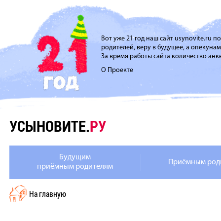
Вот уже 21 год наш сайт usynovite.ru 
родителей, веру в будущее, а опекуна
За время работы сайта количество анке
О Проекте
УСЫНОВИТЕ.
РУ
Будущим
Приёмным род
приёмным родителям
На главную