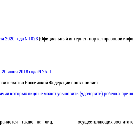
я 2020 года N 1023
(Официальный интернет- портал правовой инф
 20 июня 2018 года N 25-П
.
вительство Российской Федерации постановляет:
личии которых лицо не может усыновить (удочерить)
ребенка, приня
остраняется также на лиц, осуществляющих воспитательную 