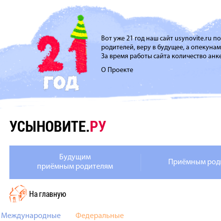
Вот уже 21 год наш сайт usynovite.ru 
родителей, веру в будущее, а опекуна
За время работы сайта количество анке
О Проекте
УСЫНОВИТЕ.
РУ
Будущим
Приёмным род
приёмным родителям
На главную
Международные
Федеральные