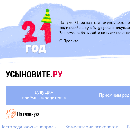
Вот уже 21 год наш сайт usynovite.ru 
родителей, веру в будущее, а опекуна
За время работы сайта количество анке
О Проекте
УСЫНОВИТЕ.
РУ
Будущим
Приёмным род
приёмным родителям
На главную
Часто задаваемые вопросы
Комментарии психологов
К