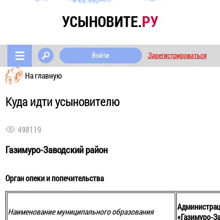
УСЫНОВИТЕ.
РУ
Войти
Зарегистрироваться
На главную
Куда идти усыновителю
498119
Газимуро-Заводский район
Орган опеки и попечительства
Администрац
Наименование муниципального образования
«Газимуро-З