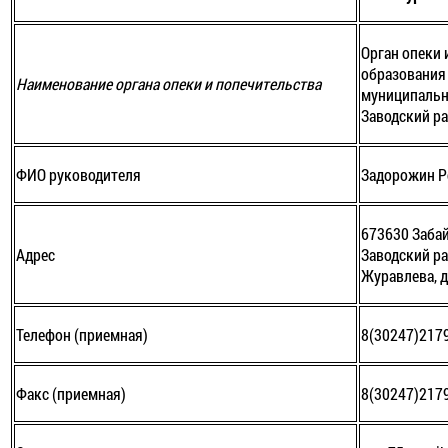
Орган опеки 
образования
Наименование органа опеки и попечительства
муниципальн
Заводский р
ФИО руководителя
Задорожин Р
673630 Забай
Адрес
Заводский ра
Журавлева, д
Телефон (приемная)
8(30247)217
Факс (приемная)
8(30247)217