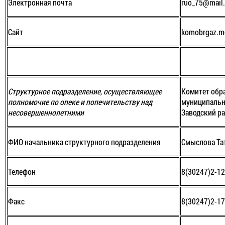
Электронная почта
ruo_75@mail.
Сайт
komobrgaz.m
Структурное подразделение, осуществляющее
Комитет обр
полномочие по опеке и попечительству над
муниципальн
несовершеннолетними
Заводский р
ФИО начальника структурного подразделения
Смыслова Та
Телефон
8(30247)2-12
Факс
8(30247)2-17