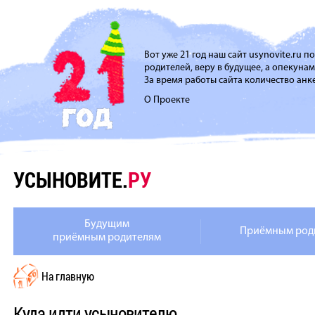
Вот уже 21 год наш сайт usynovite.ru 
родителей, веру в будущее, а опекуна
За время работы сайта количество анке
О Проекте
УСЫНОВИТЕ.
РУ
Будущим
Приёмным род
приёмным родителям
На главную
Куда идти усыновителю