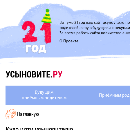
Вот уже 21 год наш сайт usynovite.ru 
родителей, веру в будущее, а опекуна
За время работы сайта количество анке
О Проекте
УСЫНОВИТЕ.
РУ
Будущим
Приёмным род
приёмным родителям
На главную
Куда идти усыновителю